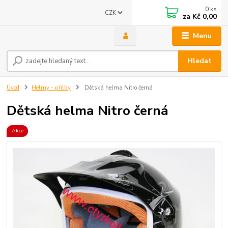
0
ks
CZK
za
Kč 0,00
Menu
Hledat
Úvod
Helmy - přilby
Dětská helma Nitro černá
Dětská helma Nitro černá
Akce