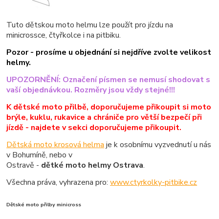
Tuto dětskou moto helmu lze použít pro jízdu na
minicrossce, čtyřkolce i na pitbiku.
Pozor - prosíme u objednání si nejdříve zvolte velikost
helmy.
UPOZORNĚNÍ: Označení písmen se nemusí shodovat s
vaší objednávkou. Rozměry jsou vždy stejné!!!
K dětské moto přilbě, doporučujeme přikoupit si moto
brýle, kuklu, rukavice a chrániče pro větší bezpečí při
jízdě - najdete v sekci doporučujeme přikoupit.
Dětská moto krosová helma
je k osobnímu vyzvednutí u nás
v Bohumíně, nebo v
Ostravě -
dětké moto helmy Ostrava
.
Všechna práva, vyhrazena pro:
www.ctyrkolky-pitbike.cz
Dětské moto přilby minicross