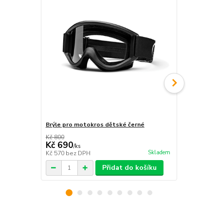
Brýle pro motokros dětské černé
Moto kukla 
Kč 800
Kč 250
Kč 690
Kč 189
/
ks
/
ks
Skladem
Kč 570
bez DPH
Kč 156
bez 
Přidat do košíku