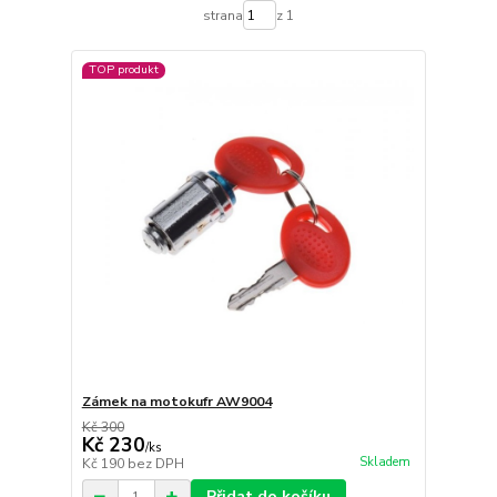
strana
z 1
TOP produkt
Zámek na motokufr AW9004
Kč 300
Kč 230
/
ks
Skladem
Kč 190
bez DPH
Přidat do košíku