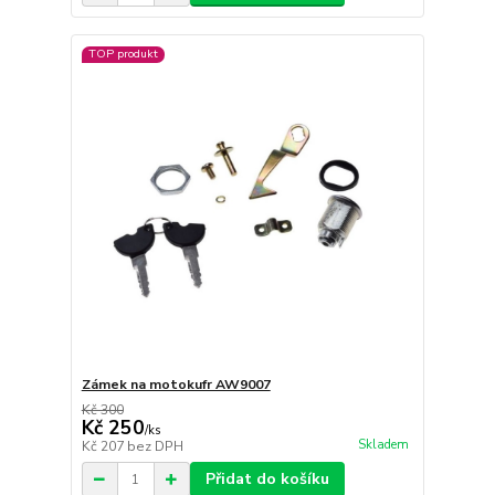
TOP produkt
Zámek na motokufr AW9007
Kč 300
Kč 250
/
ks
Skladem
Kč 207
bez DPH
Přidat do košíku