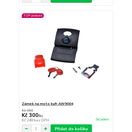
TOP produkt
Zámek na moto kufr AW9004
Kč 350
Kč 300
/
ks
Skladem
Kč 248
bez DPH
Přidat do košíku