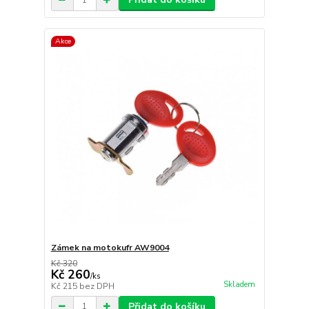
Akce
Zámek na motokufr AW9004
Kč 320
Kč 260
/
ks
Skladem
Kč 215
bez DPH
Přidat do košíku