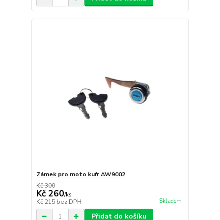
Zámek pro moto kufr AW9002
Kč 300
Kč 260
/
ks
Skladem
Kč 215
bez DPH
Přidat do košíku