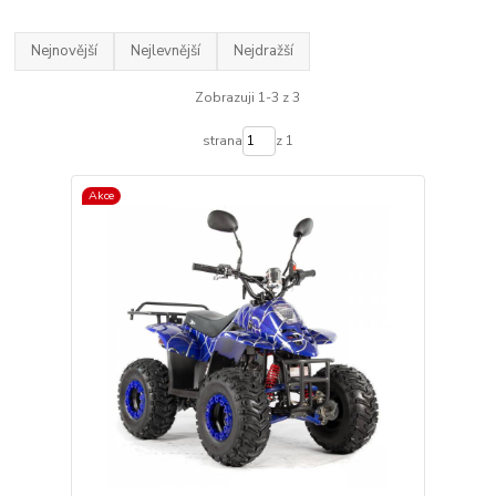
Nejnovější
Nejlevnější
Nejdražší
Zobrazuji 1-3 z 3
strana
z 1
Akce