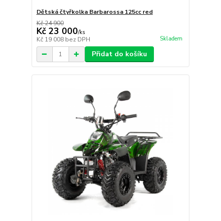
Dětská čtyřkolka Barbarossa 125cc red
Kč 24 900
Kč 23 000
/
ks
Skladem
Kč 19 008
bez DPH
Přidat do košíku