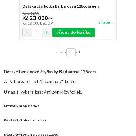
Dětská čtyřkolka Barbarossa 125cc green
Kč 24 900
Kč 23 000
/
ks
Skladem
Kč 19 008
bez DPH
Přidat do košíku
strana
z 1
Dětské benzínové čtyřkolky Barbarosa 125ccm
ATV Barbarossa125 ccm na 7" kolech.
U nás si vybere každý milovník čtyřkolek.
Čtyřkolky shop Morava
Dětská čtyřkolka Barbarosa
Dětská čtyřkolka Barbarossa 125cc