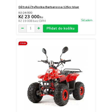
Dětská čtyřkolka Barbarossa 125cc blue
Kč 24 900
Kč 23 000
/
ks
Skladem
Kč 19 008
bez DPH
Přidat do košíku
Akce