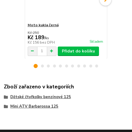
Moto kukla černá
Chránič těla
Kč 250
Kč 1 600
Kč 189
Kč 1 490
/
ks
Skladem
Kč 156
bez DPH
Kč 1 231
bez
Přidat do košíku
Zboží zařazeno v kategoriích
Dětské čtyřkolky benzínové 125
Mini ATV Barbarossa 125