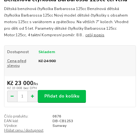
Dětská benzínová čtyřkolka Barbarossa 125cc Benzínová dětská
čtyřkolka Barbarossa 125cc Nový model dětské čtyřkolky s obsahem
motoru 125cc s variátorem a zpátečkou. Na větších 7" kolech. Vhodné
pro děti od 5 let. Parametry dětské čtyřkolky Barbarossa 125cc
Motor:125cc, 4 taktní Kompresní poměr: 8.8...
celý popis
Dostupnost
Skladem
Cena před
Kč 24 900
slevou
Kč 23 000
/
ks
Kč 19 008
bez DPH
Přidat do košíku
Číslo produktu:
0676
EAN kód:
DB-CB1253
Výrobce:
Sunway
Hlídat cenu / dostupnost