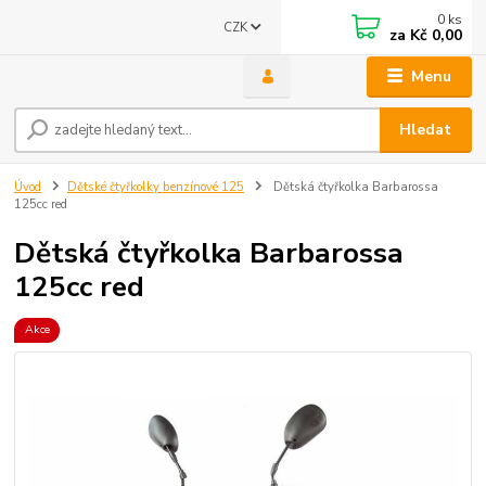
0
ks
CZK
za
Kč 0,00
Menu
Hledat
Úvod
Dětské čtyřkolky benzínové 125
Dětská čtyřkolka Barbarossa
125cc red
Dětská čtyřkolka Barbarossa
125cc red
Akce