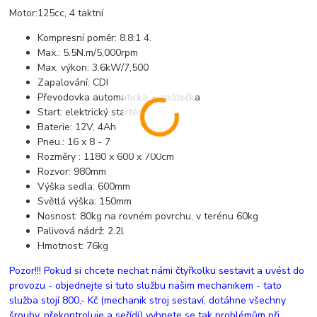
Motor:125cc, 4 taktní
Kompresní poměr: 8.8:1 4.
Max.: 5.5N.m/5,000rpm
Max. výkon: 3.6kW/7,500
Zapalování: CDI
Převodovka automatická + zpátečka
Start: elektrický startér
Baterie: 12V, 4Ah
Pneu.: 16 x 8 - 7
Rozměry : 1180 x 600 x 700cm
Rozvor: 980mm
Výška sedla: 600mm
Světlá výška: 150mm
Nosnost: 80kg na rovném povrchu, v terénu 60kg
Palivová nádrž: 2.2l
Hmotnost: 76kg
Pozor!!! Pokud si chcete nechat námi čtyřkolku sestavit a uvést do
provozu - objednejte si tuto službu našim mechanikem - tato
služba stojí 800,- Kč (mechanik stroj sestaví, dotáhne všechny
šrouby, překontroluje a seřídí) vyhnete se tak problémům při