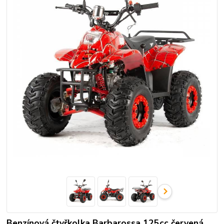
Benzínová čtyřkolka Barbarossa 125cc červená