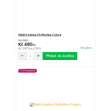
Nádrž paliva čtyřkolka Cobra
Kč 550
Kč 480
/
ks
Skladem
Kč 397
bez DPH
Přidat do košíku
TOP produkt