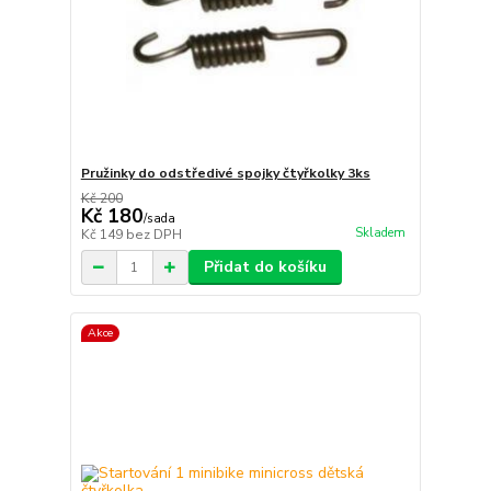
Pružinky do odstředivé spojky čtyřkolky 3ks
Kč 200
Kč 180
/
sada
Skladem
Kč 149
bez DPH
Přidat do košíku
Akce