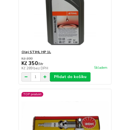
Olej STIHL HP 1L
Kč 399
Kč 350
/
litr
Skladem
Kč 289
bez DPH
Přidat do košíku
TOP produkt