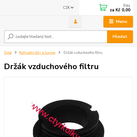
0
ks
CZK
za
Kč 0,00
Menu
Hledat
Úvod
Náhradní díly a tuning
Držák vzduchového filtru
Držák vzduchového filtru