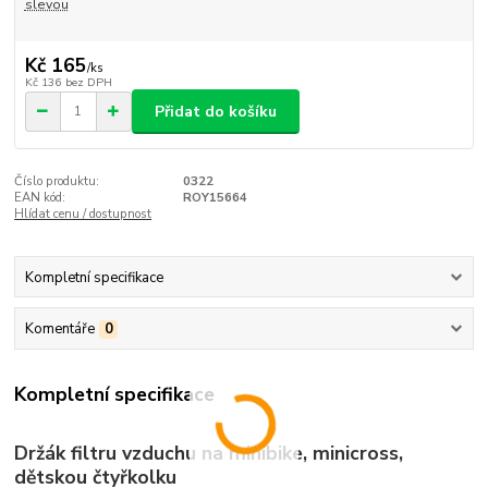
slevou
Kč 165
/
ks
Kč 136
bez DPH
Přidat do košíku
Číslo produktu:
0322
EAN kód:
ROY15664
Hlídat cenu / dostupnost
Kompletní specifikace
Komentáře
0
Kompletní specifikace
Držák filtru vzduchu na minibike, minicross,
dětskou čtyřkolku