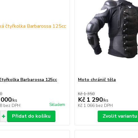
čtyřkolka Barbarossa 125cc
Moto chránič těla
00
Kč 1 350
 000
Kč 1 290
/
ks
/
ks
Skladem
08
bez DPH
Kč 1 066
bez DPH
Přidat do košíku
Zvolit variantu