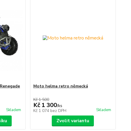
a Renegade
Moto helma retro německá
Kč 1 500
Kč 1 300
/
ks
Skladem
Skladem
Kč 1 074
bez DPH
šíku
Zvolit variantu