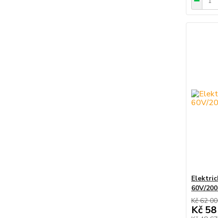
Elektri
60V/20
Kč 62 0
Kč 58