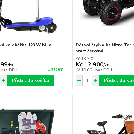
cká koloběžka 120 W blue
Dětská čtyřkolka Nitro Torin
start červená
Kč 13 500
999
Kč 12 900
/
ks
/
ks
Skladem
9
bez DPH
Kč 10 661
bez DPH
Přidat do košíku
Přidat do ko