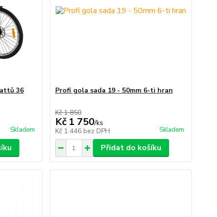
attů 36
Profi gola sada 19 - 50mm 6-ti hran
Kč 1 850
Kč 1 750
/
ks
Skladem
Skladem
Kč 1 446
bez DPH
šíku
Přidat do košíku