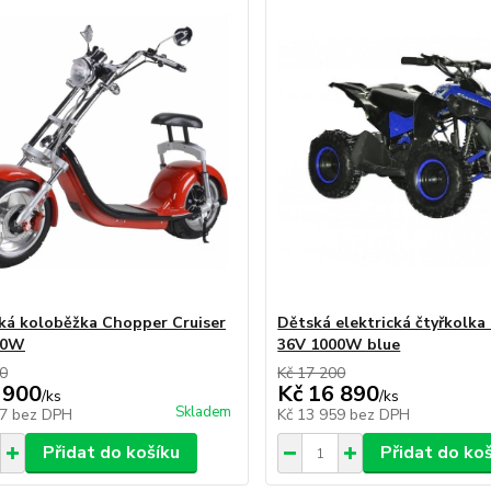
cká koloběžka Chopper Cruiser
Dětská elektrická čtyřkolk
00W
36V 1000W blue
00
Kč 17 200
 900
Kč 16 890
/
ks
/
ks
Skladem
17
bez DPH
Kč 13 959
bez DPH
Přidat do košíku
Přidat do ko