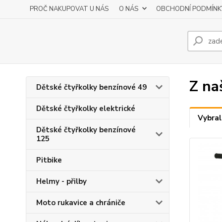
PROČ NAKUPOVAT U NÁS
O NÁS
OBCHODNÍ PODMÍNK
Z na
Dětské čtyřkolky benzínové 49
Dětské čtyřkolky elektrické
Vybral
Dětské čtyřkolky benzínové
125
Pitbike
Helmy - přilby
Moto rukavice a chrániče