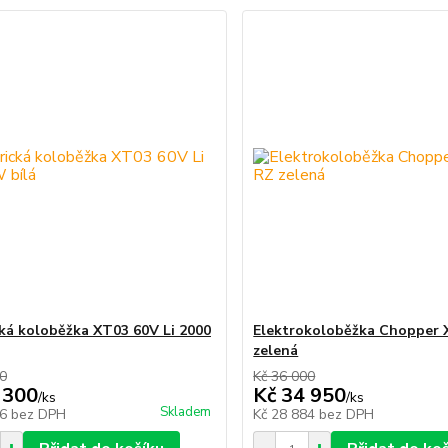
cká koloběžka XT03 60V Li 2000
Elektrokoloběžka Chopper 
zelená
00
Kč 36 000
 300
Kč 34 950
/
ks
/
ks
Skladem
56
bez DPH
Kč 28 884
bez DPH