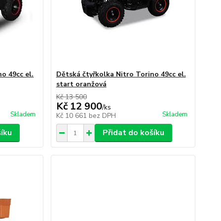
o 49cc el.
Dětská čtyřkolka Nitro Torino 49cc el.
start oranžová
Kč 13 500
Kč 12 900
/
ks
Skladem
Skladem
Kč 10 661
bez DPH
šíku
Přidat do košíku