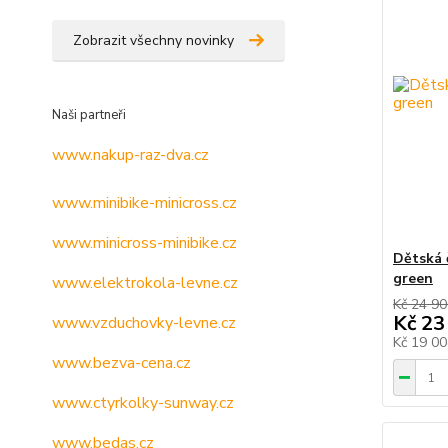
Zobrazit všechny novinky
Naši partneři
www.nakup-raz-dva.cz
www.minibike-minicross.cz
www.minicross-minibike.cz
Dětská 
green
www.elektrokola-levne.cz
Kč 24 9
Kč 23
www.vzduchovky-levne.cz
Kč 19 0
www.bezva-cena.cz
www.ctyrkolky-sunway.cz
www.bedas.cz