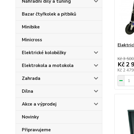
Náhradní díly a tuning
Bazar čtyřkolek a pitbiků
Minibike
Minicross
Elektri
Elektrické koloběžky
Kč 3 500
Kč 2 
Elektrokola a motokola
Kč 2 47
Zahrada
Dílna
Akce a výprodej
Novinky
Připravujeme