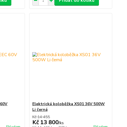
šíku
Přidat do košíku
 60V
Elektrická koloběžka XS01 36V 500W
Li černá
Kč 14 455
Kč 13 800
/
ks