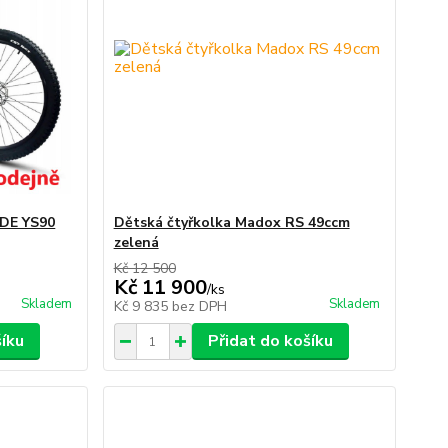
IDE YS90
Dětská čtyřkolka Madox RS 49ccm
zelená
Kč 12 500
Kč 11 900
/
ks
Skladem
Skladem
Kč 9 835
bez DPH
šíku
Přidat do košíku