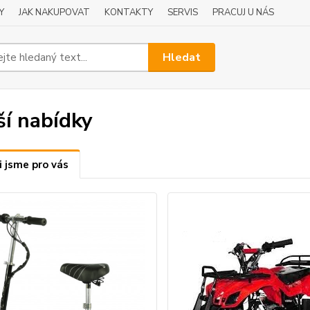
Y
JAK NAKUPOVAT
KONTAKTY
SERVIS
PRACUJ U NÁS
Hledat
ší nabídky
i jsme pro vás