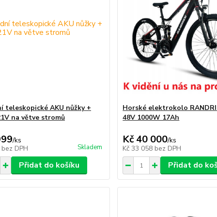
í teleskopické AKU nůžky +
Horské elektrokolo RANDR
 21V na větve stromů
48V 1000W 17Ah
999
Kč 40 000
/
ks
/
ks
Skladem
1
bez DPH
Kč 33 058
bez DPH
Přidat do košíku
Přidat do ko