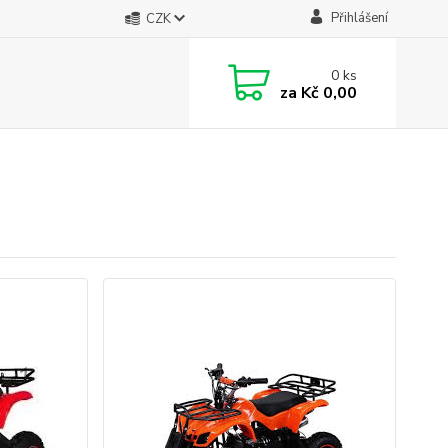
Přihlášení
CZK
0
ks
za
Kč 0,00