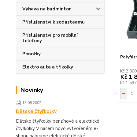
Výbava na badminton
Příslušenství k sodasteamu
Příslušenství pro mobilní
telefony
Ponožky
Polyfúz
Elektro auta a tříkolky
Kč 2 000
Kč 1 
Kč 1 53
Novinky
13.08.2007
Dětské čtyřkolky
Dětské čtyřkolky benzínové a elektrické
čtyřkolky V našem nově vytvořeném e-
shopu nabízíme elektrické dětské