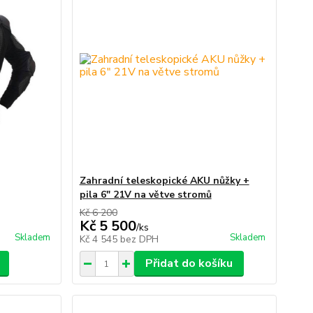
Zahradní teleskopické AKU nůžky +
pila 6" 21V na větve stromů
Kč 6 200
Kč 5 500
/
ks
Skladem
Skladem
Kč 4 545
bez DPH
Přidat do košíku