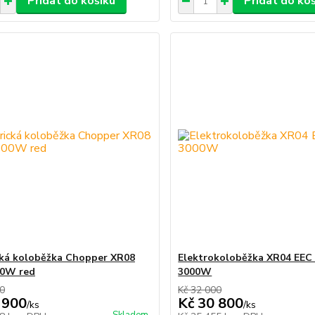
Přidat do košíku
Přidat do ko
cká koloběžka Chopper XR08
Elektrokoloběžka XR04 EEC
00W red
3000W
00
Kč 32 000
 900
Kč 30 800
/
ks
/
ks