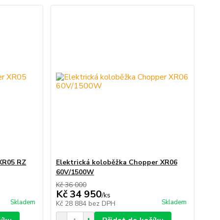
XR05 RZ
Elektrická koloběžka Chopper XR06
60V/1500W
Kč 36 000
Kč 34 950
/
ks
Skladem
Skladem
Kč 28 884
bez DPH