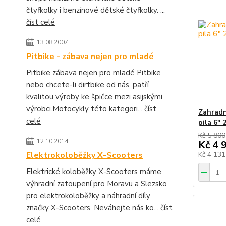
čtyřkolky i benzínové dětské čtyřkolky. ...
číst celé
13.08.2007
Pitbike - zábava nejen pro mladé
Pitbike zábava nejen pro mladé Pitbike
nebo chcete-li dirtbike od nás, patří
kvalitou výroby ke špičce mezi asijskými
výrobci.Motocykly této kategori...
číst
Zahradn
celé
pila 6"
Kč 5 800
12.10.2014
Kč 4 
Elektrokoloběžky X-Scooters
Kč 4 13
Elektrické koloběžky X-Scooters máme
výhradní zatoupení pro Moravu a Slezsko
pro elektrokoloběžky a náhradní díly
značky X-Scooters. Neváhejte nás ko...
číst
celé