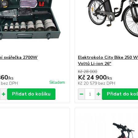
ní svářečka 2700W
Elektrokolo City Bike 250 W
Voltů Li-ion 26"
Kč 28 000
860
Kč 24 900
/
ks
/
ks
Skladem
7
bez DPH
Kč 20 579
bez DPH
Přidat do košíku
Přidat do ko