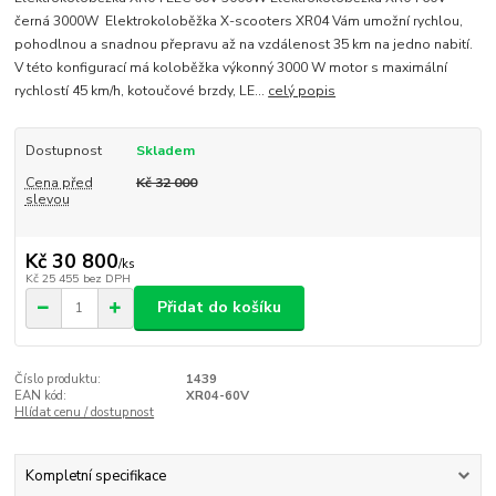
černá 3000W Elektrokoloběžka X-scooters XR04 Vám umožní rychlou,
pohodlnou a snadnou přepravu až na vzdálenost 35 km na jedno nabití.
V této konfigurací má koloběžka výkonný 3000 W motor s maximální
rychlostí 45 km/h, kotoučové brzdy, LE...
celý popis
Dostupnost
Skladem
Cena před
Kč 32 000
slevou
Kč 30 800
/
ks
Kč 25 455
bez DPH
Přidat do košíku
Číslo produktu:
1439
EAN kód:
XR04-60V
Hlídat cenu / dostupnost
Kompletní specifikace