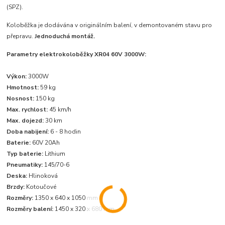
(SPZ).
Koloběžka je dodávána v originálním balení, v demontovaném stavu pro
přepravu.
Jednoduchá montáž.
Parametry elektrokoloběžky XR04 60V 3000W:
Výkon:
3000W
Hmotnost:
59 kg
Nosnost:
150 kg
Max. rychlost:
45 km/h
Max. dojezd:
30 km
Doba nabijení:
6 - 8 hodin
Baterie:
60V 20Ah
Typ baterie:
Lithium
Pneumatiky:
145/70-6
Deska:
Hlinoková
Brzdy:
Kotoučové
Rozměry:
1350 x 640 x 1050 mm
Rozměry balení:
1450 x 320 x 680 mm