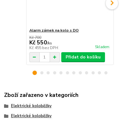
Alarm zámek na kolo s DO
Alarm zámek
Kč 700
Kč 650
Kč 550
Kč 499
/
ks
/
ks
Skladem
Kč 455
bez DPH
Kč 412
bez 
Přidat do košíku
Zboží zařazeno v kategoriích
Elektrické koloběžky
Elektrické koloběžky