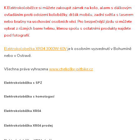
K Elektrokoloběžce si můžete zakoupit zámek na kolo, alarm s dálkovým
ovladáním proti odcizení koloběžky, držák mobilu, zadní světla s laserem
nebo brašny na uschování osobních věcí. Pro bezpečnější jízdu si můžete
vybrat z různých barev helmu, kterou spolu s ostatními produkty najdete
pod fotografií.
Elektrokolobežka XR04 3000W 60V
je k osobním vyzvednutí v Bohumíně
nebo v Ostravě.
Všechna práva vyhrazena
www.ctyrkolky-pitbike.cz
Elektrokoloběžka s SPZ
Elektrokoloběžka s homologací
Elektrokoloběžka XR04
Elektrokoloběžka XR04 prodej