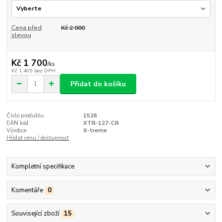
Cena před
Kč 2 000
slevou
Kč 1 700
/
ks
Kč 1 405
bez DPH
Přidat do košíku
Číslo produktu:
1526
EAN kód:
XTR-127-CR
Výrobce:
X-treme
Hlídat cenu / dostupnost
Kompletní specifikace
Komentáře
0
Související zboží
15