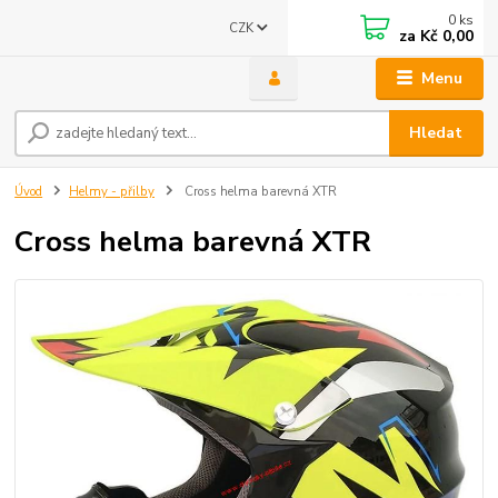
0
ks
CZK
za
Kč 0,00
Menu
Hledat
Úvod
Helmy - přilby
Cross helma barevná XTR
Cross helma barevná XTR