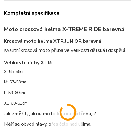
Kompletní specifikace
Moto crossová helma X-TREME RIDE barevná
Krosová moto helma XTR JUNIOR barevná
Kvalitní krosová moto přilba ve velikosti dětská i dospělá.
Velikosti přilby XTR:
S: 55-56cm
M: 57-58cm
L: 59-60cm
XL: 60-61cm
Jak změřit, jakou moto helmu potřebuji?
Měří se obvod hlavy, přes čelo nad ušima.