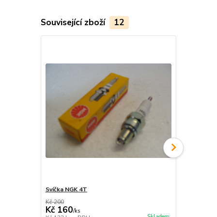
Související zboží
12
Svíčka NGK 4T
Olej MOTUL
Kč 200
Kč 460
Kč 160
Kč 420
/
ks
/
ks
Skladem