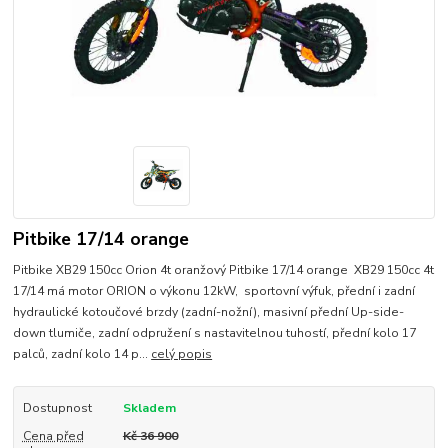
Pitbike 17/14 orange
Pitbike XB29 150cc Orion 4t oranžový Pitbike 17/14 orange XB29 150cc 4t
17/14 má motor ORION o výkonu 12kW, sportovní výfuk, přední i zadní
hydraulické kotoučové brzdy (zadní-nožní), masivní přední Up-side-
down tlumiče, zadní odpružení s nastavitelnou tuhostí, přední kolo 17
palců, zadní kolo 14 p...
celý popis
Dostupnost
Skladem
Cena před
Kč 36 900