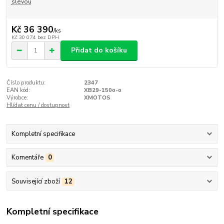
slevou
Kč 36 390
/
ks
Kč 30 074
bez DPH
Přidat do košíku
Číslo produktu:
2347
EAN kód:
XB29-150o-o
Výrobce:
XMOTOS
Hlídat cenu / dostupnost
Kompletní specifikace
Komentáře
0
Související zboží
12
Kompletní specifikace