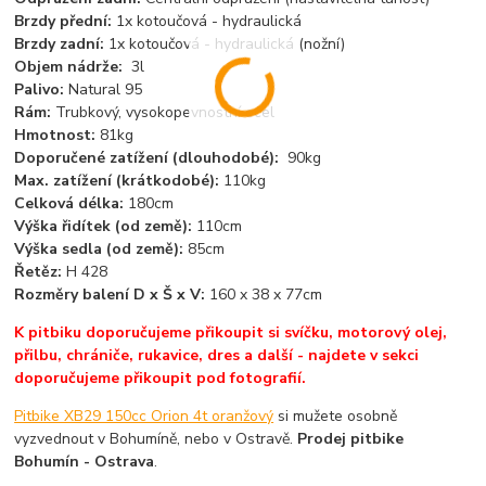
Brzdy přední:
1x kotoučová - hydraulická
Brzdy zadní:
1x kotoučová - hydraulická (nožní)
Objem nádrže:
3l
Palivo:
Natural 95
Rám:
Trubkový, vysokopevnostní ocel
Hmotnost:
81kg
Doporučené zatížení (dlouhodobé):
90kg
Max. zatížení (krátkodobé):
110kg
Celková délka:
180cm
Výška řidítek (od země):
110cm
Výška sedla (od země):
85cm
Řetěz:
H 428
Rozměry balení D x Š x V:
160 x 38 x 77cm
K pitbiku doporučujeme přikoupit si svíčku, motorový olej,
přilbu, chrániče, rukavice, dres a další - najdete v sekci
doporučujeme přikoupit pod fotografií.
Pitbike XB29 150cc Orion 4t oranžový
si mužete osobně
vyzvednout v Bohumíně, nebo v Ostravě.
Prodej pitbike
Bohumín - Ostrava
.