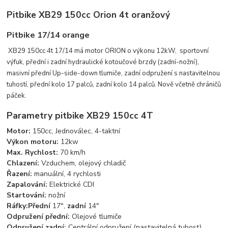
Pitbike XB29 150cc Orion 4t oranžový
Pitbike 17/14 orange
XB29 150cc 4t 17/14 má motor ORION o výkonu 12kW, sportovní
výfuk, přední i zadní hydraulické kotoučové brzdy (zadní-nožní),
masivní přední Up-side-down tlumiče, zadní odpružení s nastavitelnou
tuhostí, přední kolo 17 palců, zadní kolo 14 palců. Nově včetně chráničů
páček.
Parametry pitbike XB29 150cc 4T
Motor:
150cc, Jednoválec, 4-taktní
Výkon motoru:
12kw
Max. Rychlost:
70 km/h
Chlazení:
Vzduchem, olejový chladič
Řazení:
manuální, 4 rychlosti
Zapalování:
Elektrické CDI
Startování:
nožní
Ráfky:
Přední
17",
zadní
14"
Odpružení přední:
Olejové tlumiče
Odpružení zadní:
Centrální odpružení (nastavitelná tuhost)