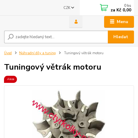
0
ks
CZK
za
Kč 0,00
Menu
Hledat
Úvod
Náhradní díly a tuning
Tuningový větrák motoru
Tuningový větrák motoru
Akce