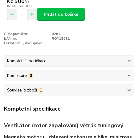
Kč 500
/
ks
Kč 413
bez DPH
Přidat do košíku
Číslo produktu:
0261
EAN kód:
ROY15681
Hlídat cenu / dostupnost
Kompletní specifikace
Komentáře
0
Související zboží
1
Kompletní specifikace
Ventilátor (rotor zapalování) větrák tuningový
Magneto motoru - chlazení motoru minibike, minicross,