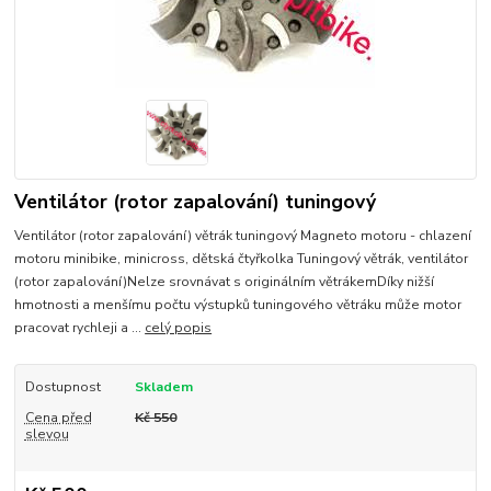
Ventilátor (rotor zapalování) tuningový
Ventilátor (rotor zapalování) větrák tuningový Magneto motoru - chlazení
motoru minibike, minicross, dětská čtyřkolka Tuningový větrák, ventilátor
(rotor zapalování)Nelze srovnávat s originálním větrákemDíky nižší
hmotnosti a menšímu počtu výstupků tuningového větráku může motor
pracovat rychleji a ...
celý popis
Dostupnost
Skladem
Cena před
Kč 550
slevou