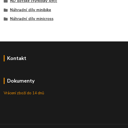
ND dětské čtyřkolky 49cc
Náhradní díly minibike
Náhradní díly minicross
Kontakt
Dokumenty
Vrácení zboží do 14 dnů