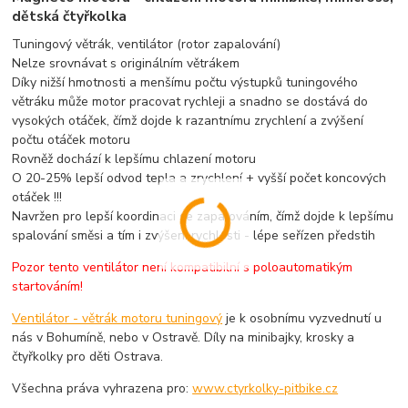
dětská čtyřkolka
Tuningový větrák, ventilátor (rotor zapalování)
Nelze srovnávat s originálním větrákem
Díky nižší hmotnosti a menšímu počtu výstupků tuningového
větráku může motor pracovat rychleji a snadno se dostává do
vysokých otáček, čímž dojde k razantnímu zrychlení a zvýšení
počtu otáček motoru
Rovněž dochází k lepšímu chlazení motoru
O 20-25% lepší odvod tepla a zrychlení + vyšší počet koncových
otáček !!!
Navržen pro lepší koordinaci se zapalováním, čímž dojde k lepšímu
spalování směsi a tím i zvýšení rychlosti - lépe seřízen předstih
Pozor tento ventilátor není kompatibilní s poloautomatikým
startováním!
Ventilátor - větrák motoru tuningový
je k osobnímu vyzvednutí u
nás v Bohumíně, nebo v Ostravě. Díly na minibajky, krosky a
čtyřkolky pro děti Ostrava.
Všechna práva vyhrazena pro:
www.ctyrkolky-pitbike.cz