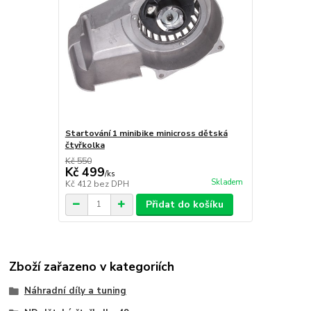
Startování 1 minibike minicross dětská
čtyřkolka
Kč 550
Kč 499
/
ks
Skladem
Kč 412
bez DPH
Přidat do košíku
Zboží zařazeno v kategoriích
Náhradní díly a tuning