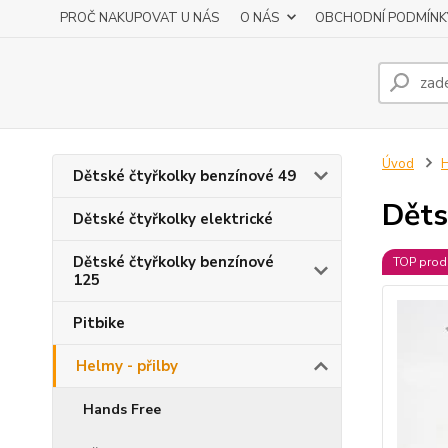
PROČ NAKUPOVAT U NÁS
O NÁS
OBCHODNÍ PODMÍNK
Úvod
H
Dětské čtyřkolky benzínové 49
Děts
Dětské čtyřkolky elektrické
Dětské čtyřkolky benzínové
TOP prod
125
Pitbike
Helmy - přilby
Hands Free