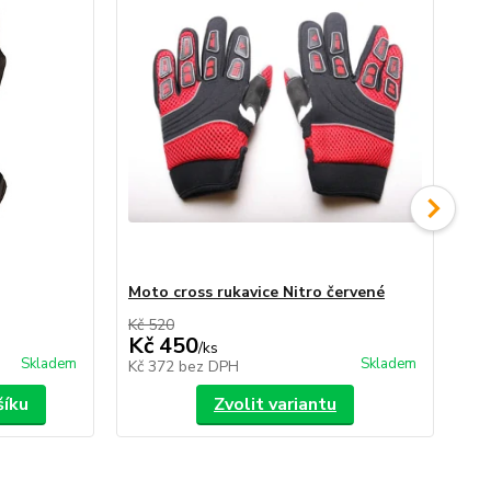
Moto cross rukavice Nitro červené
Ch
Kč 520
Kč 
Kč 450
Kč
/
ks
Skladem
Skladem
Kč 372
bez DPH
Kč
šíku
Zvolit variantu