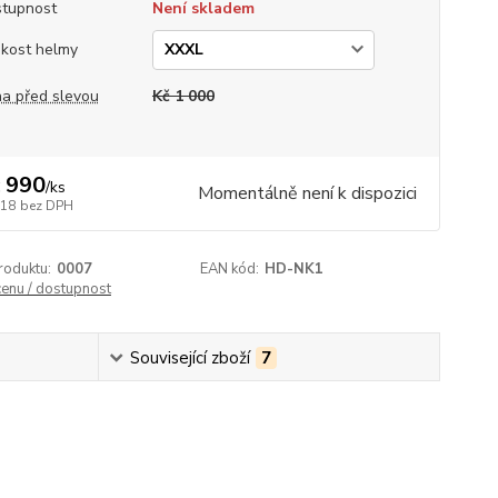
tupnost
Není skladem
ikost helmy
a před slevou
Kč 1 000
 990
/
ks
Momentálně není k dispozici
818
bez DPH
roduktu:
0007
EAN kód:
HD-NK1
cenu / dostupnost
Související zboží
7