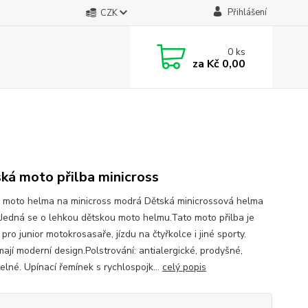
Přihlášení
CZK
0
ks
za
Kč 0,00
ká moto přilba minicross
 moto helma na minicross modrá Dětská minicrossová helma
Jedná se o lehkou dětskou moto helmu.Tato moto přilba je
pro junior motokrosasaře, jízdu na čtyřkolce i jiné sporty.
mají moderní design.Polstrování: antialergické, prodyšné,
elné. Upínací řemínek s rychlospojk...
celý popis