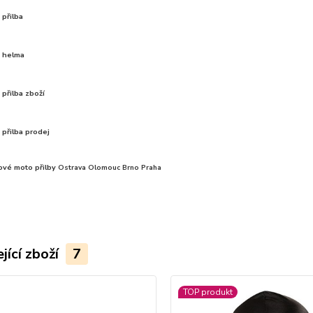
přilba
 helma
přilba zboží
přilba prodej
ové moto přilby
Ostrava Olomouc Brno Praha
jící zboží
7
TOP produkt