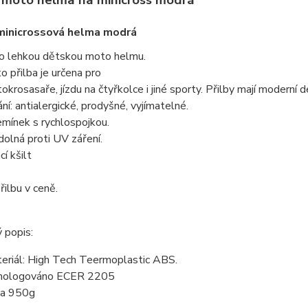
 moto helma na minicross modrá
minicrossová helma modrá
 o lehkou dětskou moto helmu.
 přilba je určena pro
tokrosasaře, jízdu na čtyřkolce i jiné sporty. Přilby mají moderní d
ní: antialergické, prodyšné, vyjímatelné.
emínek s rychlospojkou.
dolná proti UV záření.
í kšilt
řilbu v ceně.
 popis:
eriál: High Tech Teermoplastic ABS.
mologováno ECER 2205
a 950g