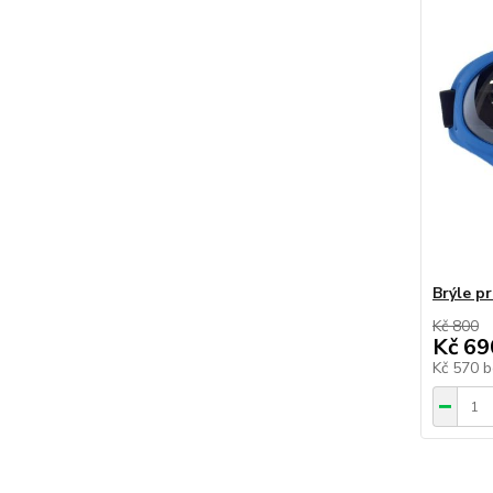
Brýle p
Kč 800
Kč 69
Kč 570
b