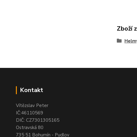
Zboží 
Helmy
Kontakt
Vítězslav Peter
IČ:46110569
DIČ: CZ7301305165
Ostravská 80
735 51 Bohumín - Pudlov