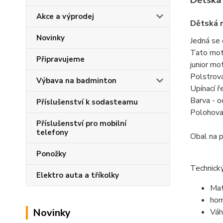
Dětská
Akce a výprodej
Dětská 
Novinky
Jedná se
Tato moto
Připravujeme
junior mo
Polstrová
Výbava na badminton
Upínací ř
Barva - o
Příslušenství k sodasteamu
Polohovac
Příslušenství pro mobilní
telefony
Obal na p
Ponožky
Technický
Elektro auta a tříkolky
Mat
ho
Novinky
Váh