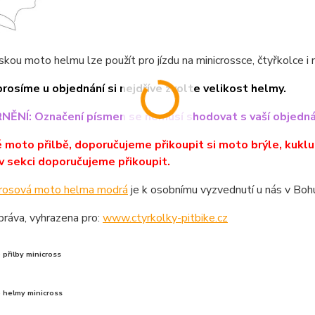
kou moto helmu lze použít pro jízdu na minicrossce, čtyřkolce i n
prosíme u objednání si nejdříve zvolte velikost helmy.
NÍ: Označení písmen se nemusí shodovat s vaší objednávk
 moto přilbě, doporučujeme přikoupit si moto brýle, kuklu, r
v sekci doporučujeme přikoupit.
rosová moto helma modrá
je k osobnímu vyzvednutí u nás v Boh
ráva, vyhrazena pro:
www.ctyrkolky-pitbike.cz
přilby minicross
 helmy minicross