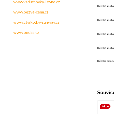
www.vzduchovky-levne.cz
Dětská moto 
www.bezva-cena.cz
Dětská moto
www.ctyrkolky-sunway.cz
www.bedas.cz
Dětská moto 
Dětská moto 
Dětské kros
Souvise
Akce