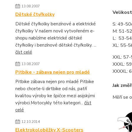
13.08.2007
Velikosti
Dětské čtyřkolky
Dětské čtyřkolky benzínové a elektrické
S: 49-5
čtyřkolky V našem nově vytvořeném e-
M: 51-5
shopu nabízíme elektrické dětské
L: 53-5
čtyřkolky i benzínové dětské čtyřkolky. ...
XL: 55-
číst celé
XXL: 57
XXXL: 5
13.08.2007
XXXXL: 
Pitbike - zábava nejen pro mladé
Pitbike zábava nejen pro mladé Pitbike
Jak změř
nebo chcete-li dirtbike od nás, patří
kvalitou výroby ke špičce mezi asijskými
Měří se o
výrobci.Motocykly této kategori...
číst
celé
12.10.2014
Elektrokoloběžky X-Scooters