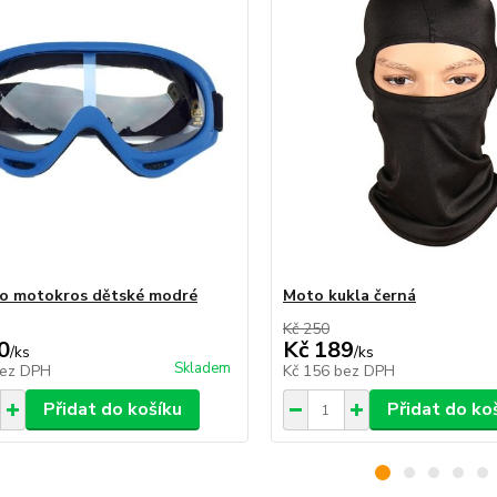
ro motokros dětské modré
Moto kukla černá
Kč 250
0
Kč 189
/
ks
/
ks
Skladem
ez DPH
Kč 156
bez DPH
Přidat do košíku
Přidat do ko