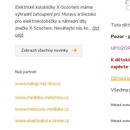
Elektrické koloběžky X-Scooters máme
výhradní zatoupení pro Moravu a Slezsko
pro elektrokoloběžky a náhradní díly
Tuto děts
značky X-Scooters. Neváhejte nás ko...
číst
celé
Pozor - 
UPOZORNĚ
Zobrazit všechny novinky
K dětské
najdete 
Naši partneři
Dětská k
www.nakup-raz-dva.cz
Všechna p
www.minibike-minicross.cz
Dětské moto 
www.minicross-minibike.cz
www.elektrokola-levne.cz
Dětské moto