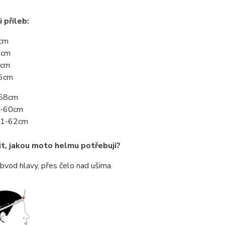
 přileb:
0cm
2cm
4cm
56cm
-58cm
9-60cm
61-62cm
it, jakou moto helmu potřebuji?
bvod hlavy, přes čelo nad ušima.