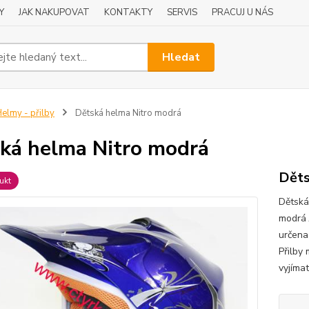
Y
JAK NAKUPOVAT
KONTAKTY
SERVIS
PRACUJ U NÁS
Hledat
elmy - přilby
Dětská helma Nitro modrá
ká helma Nitro modrá
Děts
ukt
Dětská
modrá 
určena 
Přilby 
vyjímat