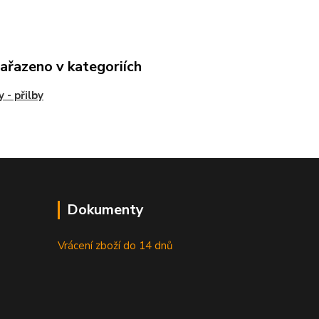
zařazeno v kategoriích
 - přilby
Dokumenty
Vrácení zboží do 14 dnů