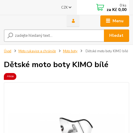
0
ks
CZK
za
Kč 0,00
Menu
Hledat
Úvod
Moto rukavice a chrániče
Moto boty
Dětské moto boty KIMO bílé
Dětské moto boty KIMO bílé
Akce