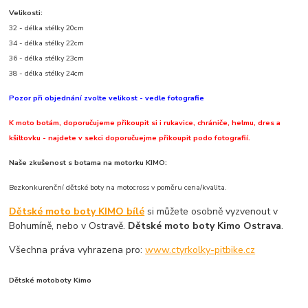
Velikosti:
32 - délka stélky 20cm
34 - délka stélky 22cm
36 - délka stélky 23cm
38 - délka stélky 24cm
Pozor při objednání zvolte velikost - vedle fotografie
K moto botám, doporučujeme přikoupit si i rukavice, chrániče, helmu, dres a
kšiltovku - najdete v sekci doporučuejme přikoupit podo fotografií.
Naše zkušenost s botama na motorku KIMO:
Bezkonkurenční dětské boty na motocross v poměru cena/kvalita.
Dětské moto boty KIMO bílé
si můžete osobně vyzvenout v
Bohumíně, nebo v Ostravě.
Dětské moto boty Kimo Ostrava
.
Všechna práva vyhrazena pro:
www.ctyrkolky-pitbike.cz
Dětské motoboty Kimo