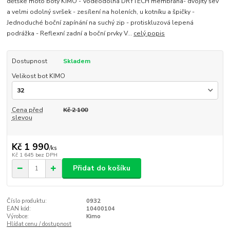
dětské moto boty KIMO - Voděodolná DRYTECH membrána- dvojitý šev
a velmi odolný svršek - zesílení na holeních, u kotníku a špičky -
Jednoduché boční zapínání na suchý zip - protiskluzová lepená
podrážka - Reflexní zadní a boční prvky V...
celý popis
Dostupnost
Skladem
Velikost bot KIMO
Cena před
Kč 2 100
slevou
Kč 1 990
/
ks
Kč 1 645
bez DPH
Přidat do košíku
Číslo produktu:
0932
EAN kód:
10400104
Výrobce:
Kimo
Hlídat cenu / dostupnost