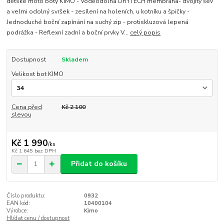
dětské moto boty KIMO - Voděodolná DRYTECH membrána- dvojitý šev
a velmi odolný svršek - zesílení na holeních, u kotníku a špičky -
Jednoduché boční zapínání na suchý zip - protiskluzová lepená
podrážka - Reflexní zadní a boční prvky V...
celý popis
Dostupnost
Skladem
Velikost bot KIMO
Cena před
Kč 2 100
slevou
Kč 1 990
/
ks
Kč 1 645
bez DPH
Přidat do košíku
Číslo produktu:
0932
EAN kód:
10400104
Výrobce:
Kimo
Hlídat cenu / dostupnost