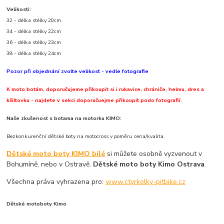
Velikosti:
32 - délka stélky 20cm
34 - délka stélky 22cm
36 - délka stélky 23cm
38 - délka stélky 24cm
Pozor při objednání zvolte velikost - vedle fotografie
K moto botám, doporučujeme přikoupit si i rukavice, chrániče, helmu, dres a
kšiltovku - najdete v sekci doporučuejme přikoupit podo fotografií.
Naše zkušenost s botama na motorku KIMO:
Bezkonkurenční dětské boty na motocross v poměru cena/kvalita.
Dětské moto boty KIMO bílé
si můžete osobně vyzvenout v
Bohumíně, nebo v Ostravě.
Dětské moto boty Kimo Ostrava
.
Všechna práva vyhrazena pro:
www.ctyrkolky-pitbike.cz
Dětské motoboty Kimo