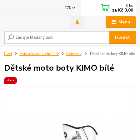
0
ks
CZK
za
Kč 0,00
Menu
Hledat
Úvod
Moto rukavice a chrániče
Moto boty
Dětské moto boty KIMO bílé
Dětské moto boty KIMO bílé
Akce