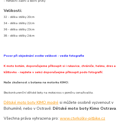
- Reflexní zadní a boční prvky
Velikosti:
32 - délka stélky 20cm
34 - délka stélky 22cm
36 - délka stélky 23cm
38 - délka stélky 24cm
Pozor při objednání zvolte velikost - vedle fotografie
K moto botám, doporučujeme přikoupit si i rukavice, chrániče, helmu, dres a
kšiltovku - najdete v sekci doporučuejme přikoupit podo fotografií.
Naše zkušenost s botama na motorku KIMO:
Bezkonkurenční dětské boty na motocross v poměru cena/kvalita.
Dětské moto boty KIMO modré
si můžete osobně vyzvenout v
Bohumíně, nebo v Ostravě.
Dětské moto boty Kimo Ostrava
.
Všechna práva vyhrazena pro:
www.ctyrkolky-pitbike.cz