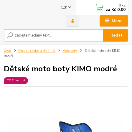
0
ks
CZK
za
Kč 0,00
Menu
Hledat
Úvod
Moto rukavice a chrániče
Moto boty
Dětské moto boty KIMO
modré
Dětské moto boty KIMO modré
TOP produkt