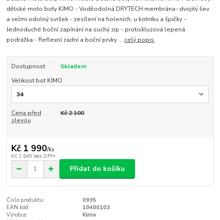
dětské moto boty KIMO - Voděodolná DRYTECH membrána- dvojitý šev
a velmi odolný svršek - zesílení na holeních, u kotníku a špičky -
Jednoduché boční zapínání na suchý zip - protiskluzová lepená
podrážka - Reflexní zadní a boční prvky ...
celý popis
Dostupnost
Skladem
Velikost bot KIMO
Cena před
Kč 2 100
slevou
Kč 1 990
/
ks
Kč 1 645
bez DPH
Přidat do košíku
Číslo produktu:
0935
EAN kód:
10400103
Výrobce:
Kimo