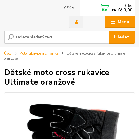
0
ks
CZK
za
Kč 0,00
Menu
Hledat
Úvod
Moto rukavice a chrániče
Dětské moto cross rukavice Ultimate
oranžové
Dětské moto cross rukavice
Ultimate oranžové