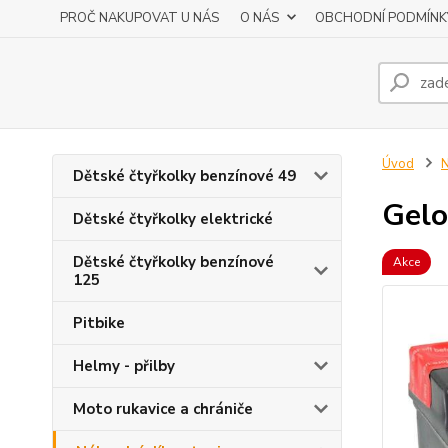
PROČ NAKUPOVAT U NÁS
O NÁS
OBCHODNÍ PODMÍNK
Úvod
N
Dětské čtyřkolky benzínové 49
Gelo
Dětské čtyřkolky elektrické
Dětské čtyřkolky benzínové
Akce
125
Pitbike
Helmy - přilby
Moto rukavice a chrániče