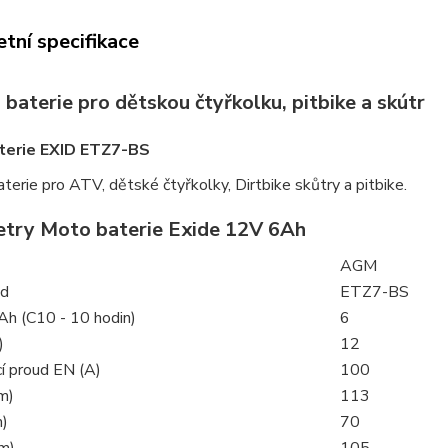
tní specifikace
baterie pro dětskou čtyřkolku, pitbike a skútr
terie EXID ETZ7-BS
terie pro ATV, dětské čtyřkolky, Dirtbike skůtry a pitbike.
try Moto baterie Exide 12V 6Ah
AGM
ód
ETZ7-BS
Ah (C10 - 10 hodin)
6
)
12
í proud EN (A)
100
m)
113
m)
70
m)
105