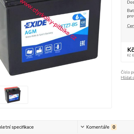
Dos
Bat
pro
Cen
Kč
Kč 
Číslo p
Hlídat 
etní specifikace
Komentáře
0