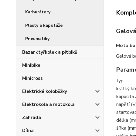
Komple
Karburátory
Plasty a kapotáže
Gelová 
Pneumatiky
Moto ba
Bazar čtyřkolek a pitbiků
Gelová ba
Minibike
Parame
Minicross
typ
krátký k
Elektrické koloběžky
kapacita 
napětí (V
Elektrokola a motokola
startovac
Zahrada
délka (m
šířka (m
Dílna
výška (m