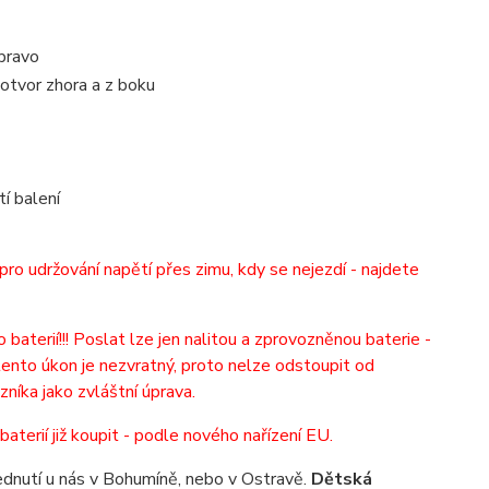
pravo
 otvor zhora a z boku
tí balení
i pro udržování napětí přes zimu, kdy se nejezdí - najdete
 baterií!!! Poslat lze jen nalitou a zprovozněnou baterie -
 a tento úkon je nezvratný, proto nelze odstoupit od
zníka jako zvláštní úprava.
 baterií již koupit - podle nového nařízení EU.
dnutí u nás v Bohumíně, nebo v Ostravě.
Dětská