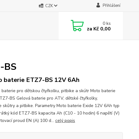
Přihlášení
CZK
0
ks
za
Kč 0,00
7-BS
 baterie ETZ7-BS 12V 6Ah
 baterie pro dětskou čtyřkolku, pitbike a skútr Moto baterie
TZ7-BS Gelová baterie pro ATV, dětské čtyřkolky,
ke skůtry a pitbike. Parametry Moto baterie Exide 12V 6Ah typ
átký kód ETZ7-BS kapacita Ah (C10 - 10 hodin) 6 napětí (V)
rtovací proud EN (A) 100 d...
celý popis