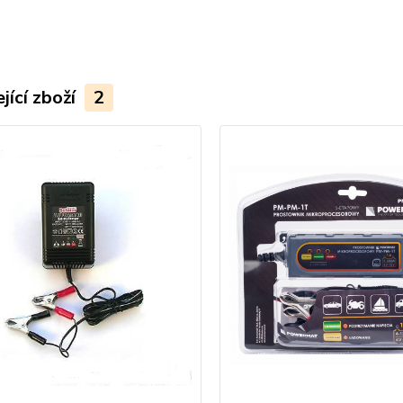
jící zboží
2