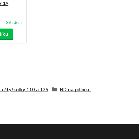
V 1A
Skladem
šíku
a čtyřkolky 110 a 125
ND na pitbike