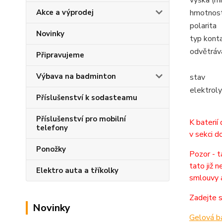
hmotnost
Akce a výprodej
polarita
Novinky
typ kont
odvětráv
Připravujeme
Výbava na badminton
stav
elektroly
Příslušenství k sodasteamu
Příslušenství pro mobilní
K baterií
telefony
v sekci d
Ponožky
Pozor - t
tato již 
Elektro auta a tříkolky
smlouvy a
Zadejte s
Novinky
Gelová ba