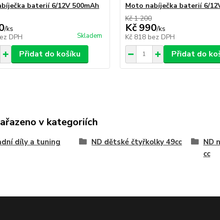
bíječka baterií 6/12V 500mAh
Moto nabíječka baterií 6/12
Kč 1 200
0
Kč 990
/
ks
/
ks
Skladem
ez DPH
Kč 818
bez DPH
Přidat do košíku
Přidat do ko
zařazeno v kategoriích
dní díly a tuning
ND dětské čtyřkolky 49cc
ND n
cc