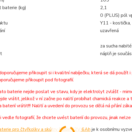
 baterie (kg)
2,1
0 (PLUS) pól v
aktu
Y11 - kostička,
ání
uzavřená
za sucha nabité
t
náplň je součás
 doporučujeme přikoupit si i kvalitní nabíječku, která se dá použít 
oporučujeme přikoupit pod fotografií.
ato baterie nejde poslat ve stavu, kdy je elektrolyt zvlášť - mimo
nejde vrátit, jelikož v ní začne po nalití probíhat chamická reakce
 baterií vrátit!!! Nalití a uvedení do provozu se dělá ná přání záka
i vedle fotografií, že chcete uvést baterií do provozu, jinak nelze
terie pro čtyřkolky a skútry Exide 12V 6Ah
je k osobnímu vyzve