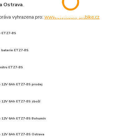
a Ostrava
.
práva vyhrazena pro:
www.ctyrkolky-pitbike.cz
e ETZ7-BS
 baterie ETZ7-BS
skútru ETZ7-BS
e 12V 6Ah ETZ7-BS prodej
e 12V 6Ah ETZ7-BS zboží
e 12V 6Ah ETZ7-BS Bohumín
e 12V 6Ah ETZ7-BS Ostrava