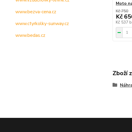
www.vzduchovky-levne.cz
Moto na
Kč 750
www.bezva-cena.cz
Kč 65
Kč 537
b
www.ctyrkolky-sunway.cz
www.bedas.cz
Zboží 
Náhra