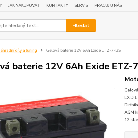
Y
JAK NAKUPOVAT
KONTAKTY
SERVIS
PRACUJ U NÁS
Hledat
áhradní díly a tuning
Gelová baterie 12V 6Ah Exide ETZ-7-BS
vá baterie 12V 6Ah Exide ETZ-
Moto
Gelová
EXID E
Dirtbi
AGM kr
12 sta