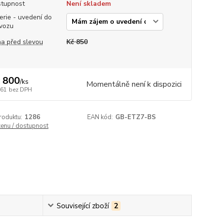
tupnost
Není skladem
erie - uvedení do
vozu
a před slevou
Kč 850
 800
/
ks
Momentálně není k dispozici
661
bez DPH
roduktu:
1286
EAN kód:
GB-ETZ7-BS
cenu / dostupnost
Související zboží
2