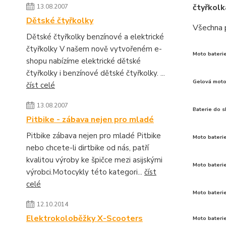
čtyřkolk
13.08.2007
Dětské čtyřkolky
Všechna 
Dětské čtyřkolky benzínové a elektrické
čtyřkolky V našem nově vytvořeném e-
Moto bateri
shopu nabízíme elektrické dětské
čtyřkolky i benzínové dětské čtyřkolky. ...
Gelová moto
číst celé
13.08.2007
Baterie do 
Pitbike - zábava nejen pro mladé
Pitbike zábava nejen pro mladé Pitbike
Moto bateri
nebo chcete-li dirtbike od nás, patří
kvalitou výroby ke špičce mezi asijskými
Moto bateri
výrobci.Motocykly této kategori...
číst
celé
Moto bateri
12.10.2014
Elektrokoloběžky X-Scooters
Moto bateri