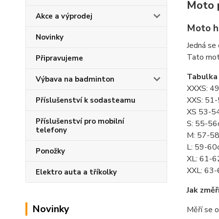
Moto p
Akce a výprodej
Moto h
Novinky
Jedná se
Tato moto
Připravujeme
Tabulka 
Výbava na badminton
XXXS: 4
XXS: 51
Příslušenství k sodasteamu
XS 53-5
Příslušenství pro mobilní
S: 55-5
telefony
M: 57-5
L: 59-60
Ponožky
XL: 61-
XXL: 63
Elektro auta a tříkolky
Jak změř
Novinky
Měří se o