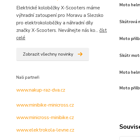
Moto helm
Elektrické koloběžky X-Scooters máme
výhradní zatoupení pro Moravu a Slezsko
Skútrová 
pro elektrokoloběžky a náhradní díly
značky X-Scooters. Neváhejte nás ko...
číst
celé
Moto přilb
Zobrazit všechny novinky
Skútr moto
Moto helm
Naši partneři
Moto přilb
www.nakup-raz-dva.cz
www.minibike-minicross.cz
www.minicross-minibike.cz
Souvise
www.elektrokola-levne.cz