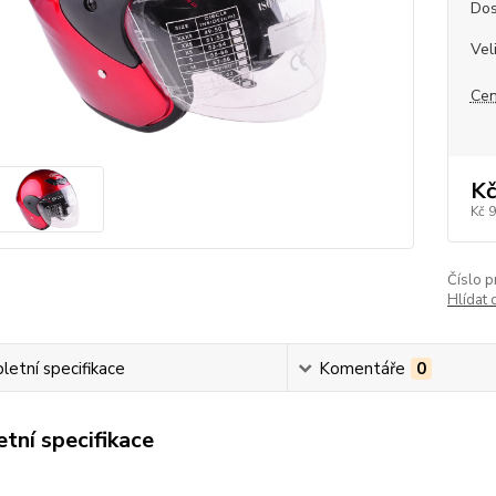
Dos
Vel
Cen
Kč
Kč 
Číslo p
Hlídat 
etní specifikace
Komentáře
0
tní specifikace