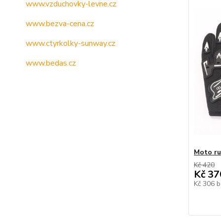
www.vzduchovky-levne.cz
www.bezva-cena.cz
www.ctyrkolky-sunway.cz
www.bedas.cz
Moto ru
Kč 420
Kč 37
Kč 306
b