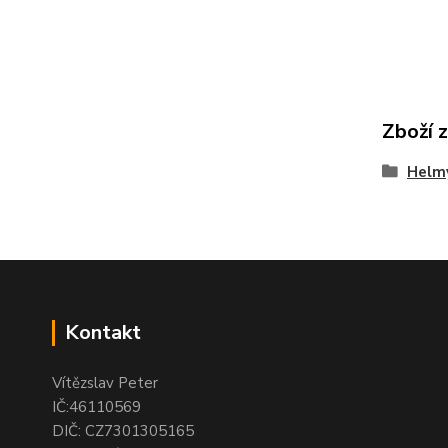
Zboží 
Helmy
Kontakt
Vítězslav Peter
IČ:46110569
DIČ: CZ7301305165