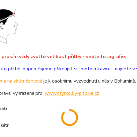
i prosím vždy zvolte velikost přilby - vedle fotografie.
to přilbě, doporučujeme přikoupit si i moto rukavice - najdete v 
ma na skútr červená
je k osobnímu vyzvednutí u nás v Bohumíně,
ráva, vyhrazena pro:
www.ctyrkolky-pitbike.cz
kútr
skútr