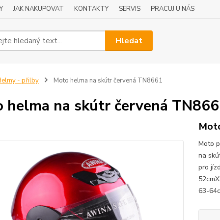
Y
JAK NAKUPOVAT
KONTAKTY
SERVIS
PRACUJ U NÁS
Hledat
elmy - přilby
Moto helma na skútr červená TN8661
 helma na skútr červená TN86
Moto
Moto p
na skú
pro jí
52cmX
63-64c