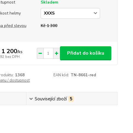
tupnost
Skladem
ikost helmy
a před slevou
Kč 1 300
 1 200
/
ks
Přidat do košíku
992
bez DPH
roduktu:
1368
EAN kód:
TN-8661-red
cenu / dostupnost
Související zboží
5