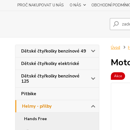
PROČ NAKUPOVAT U NÁS
O NÁS
OBCHODNÍ PODMÍNK
Úvod
H
Dětské čtyřkolky benzínové 49
Moto
Dětské čtyřkolky elektrické
Dětské čtyřkolky benzínové
Akce
125
Pitbike
Helmy - přilby
Hands Free