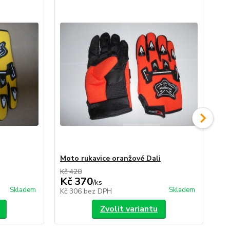
Moto rukavice oranžové Dali
Mo
Kč 420
Kč 
Kč 370
K
/
ks
Skladem
Skladem
Kč 306
bez DPH
Kč
Zvolit variantu