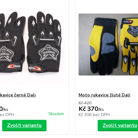
kavice černé Dali
Moto rukavice žluté Dali
Kč 420
0
Kč 370
/
ks
/
ks
Skladem
ez DPH
Kč 306
bez DPH
Zvolit variantu
Zvolit variantu