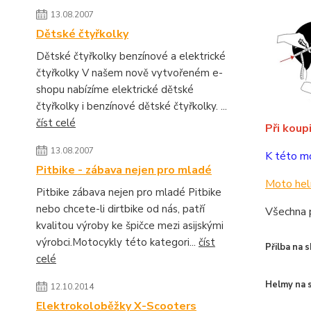
13.08.2007
Dětské čtyřkolky
Dětské čtyřkolky benzínové a elektrické
čtyřkolky V našem nově vytvořeném e-
shopu nabízíme elektrické dětské
čtyřkolky i benzínové dětské čtyřkolky. ...
číst celé
Při koup
13.08.2007
K této mo
Pitbike - zábava nejen pro mladé
Moto hel
Pitbike zábava nejen pro mladé Pitbike
nebo chcete-li dirtbike od nás, patří
Všechna p
kvalitou výroby ke špičce mezi asijskými
výrobci.Motocykly této kategori...
číst
Přilba na s
celé
Helmy na 
12.10.2014
Elektrokoloběžky X-Scooters