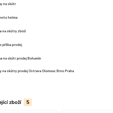
y na skútr
moto helma
a na skůtry zboží
 přilba prodej
a na skútr prodej Bohumín
y na skútry prodej
Ostrava Olomouc Brno Praha
jící zboží
5