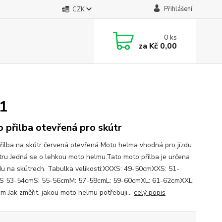
Přihlášení
CZK
0
ks
za
Kč 0,00
61
 přilba otevřená pro skútr
řilba na skůtr červená otevřená Moto helma vhodná pro jízdu
tru Jedná se o lehkou moto helmu.Tato moto přilba je určena
zdu na skútrech. Tabulka velikostí:XXXS: 49-50cmXXS: 51-
S 53-54cmS: 55-56cmM: 57-58cmL: 59-60cmXL: 61-62cmXXL:
m Jak změřit, jakou moto helmu potřebuji...
celý popis