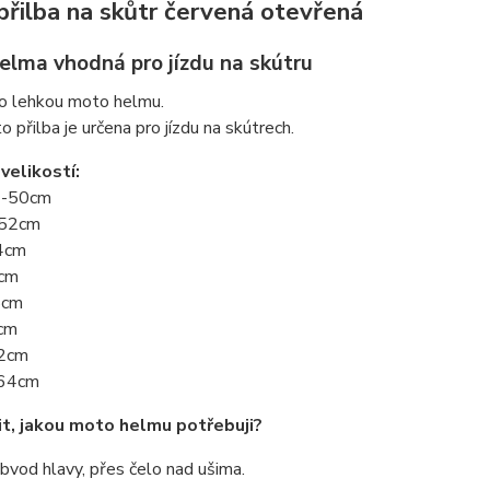
řilba na skůtr červená otevřená
elma vhodná pro jízdu na skútru
 o lehkou moto helmu.
 přilba je určena pro jízdu na skútrech.
velikostí:
9-50cm
-52cm
4cm
6cm
8cm
cm
62cm
-64cm
it, jakou moto helmu potřebuji?
bvod hlavy, přes čelo nad ušima.