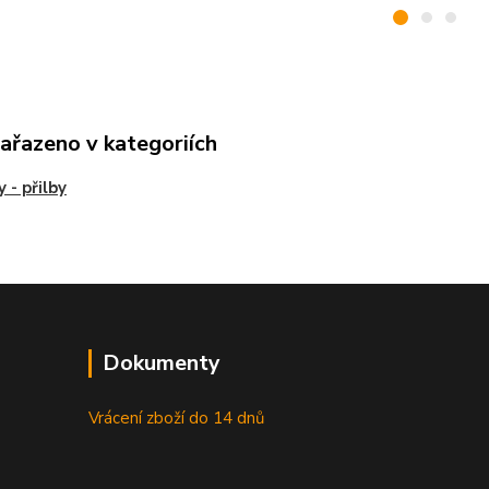
zařazeno v kategoriích
 - přilby
Dokumenty
Vrácení zboží do 14 dnů