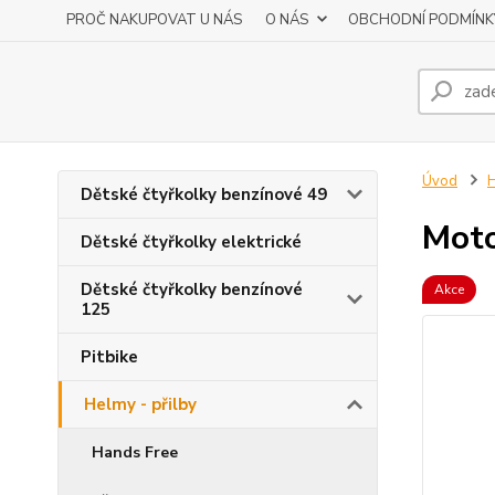
PROČ NAKUPOVAT U NÁS
O NÁS
OBCHODNÍ PODMÍNK
Úvod
H
Dětské čtyřkolky benzínové 49
Moto
Dětské čtyřkolky elektrické
Dětské čtyřkolky benzínové
Akce
125
Pitbike
Helmy - přilby
Hands Free