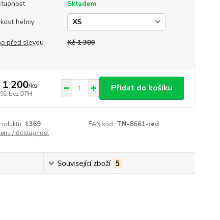
tupnost
Skladem
ikost helmy
a před slevou
Kč 1 300
 1 200
/
ks
Přidat do košíku
992
bez DPH
roduktu:
1369
EAN kód:
TN-8661-red
cenu / dostupnost
Související zboží
5