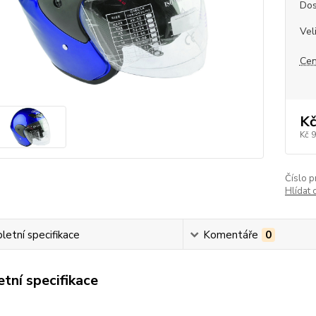
Dos
Vel
Cen
Kč
Kč 
Číslo p
Hlídat 
etní specifikace
Komentáře
0
tní specifikace