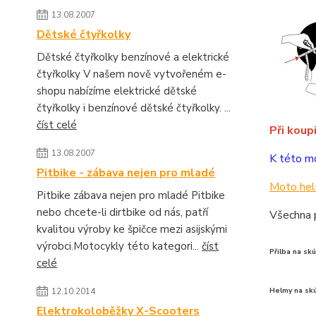
13.08.2007
Dětské čtyřkolky
Dětské čtyřkolky benzínové a elektrické
čtyřkolky V našem nově vytvořeném e-
shopu nabízíme elektrické dětské
čtyřkolky i benzínové dětské čtyřkolky. ...
číst celé
Při koup
13.08.2007
K této mo
Pitbike - zábava nejen pro mladé
Moto hel
Pitbike zábava nejen pro mladé Pitbike
nebo chcete-li dirtbike od nás, patří
Všechna p
kvalitou výroby ke špičce mezi asijskými
výrobci.Motocykly této kategori...
číst
Přilba na skú
celé
12.10.2014
Helmy na skú
Elektrokoloběžky X-Scooters