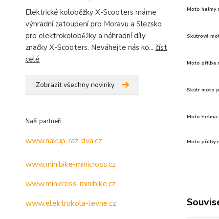
Moto helmy n
Elektrické koloběžky X-Scooters máme
výhradní zatoupení pro Moravu a Slezsko
pro elektrokoloběžky a náhradní díly
Skútrová mo
značky X-Scooters. Neváhejte nás ko...
číst
celé
Moto přilba 
Zobrazit všechny novinky
Skútr moto p
Moto helma 
Naši partneři
www.nakup-raz-dva.cz
Moto přilby 
www.minibike-minicross.cz
www.minicross-minibike.cz
Souvise
www.elektrokola-levne.cz