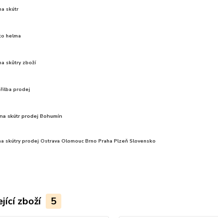
a skútr
to helma
na skůtry zboží
řilba prodej
na skútr prodej Bohumín
na skútry prodej
Ostrava Olomouc Brno Praha Plzeň Slovensko
jící zboží
5