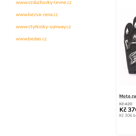
www.vzduchovky-levne.cz
www.bezva-cena.cz
www.ctyrkolky-sunway.cz
www.bedas.cz
Moto ru
Kč 420
Kč 37
Kč 306
b