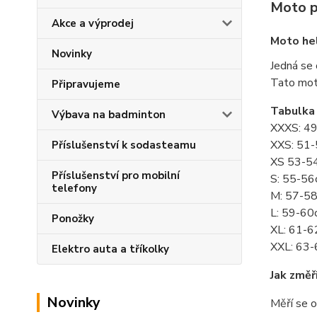
Moto p
Akce a výprodej
Moto hel
Novinky
Jedná se
Tato moto
Připravujeme
Tabulka 
Výbava na badminton
XXXS: 4
XXS: 51
Příslušenství k sodasteamu
XS 53-5
Příslušenství pro mobilní
S: 55-5
telefony
M: 57-5
L: 59-60
Ponožky
XL: 61-
XXL: 63
Elektro auta a tříkolky
Jak změř
Novinky
Měří se o