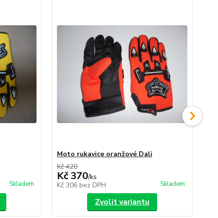
Moto rukavice oranžové Dali
Mo
Kč 420
Kč 
Kč 370
K
/
ks
Skladem
Skladem
Kč 306
bez DPH
Kč
Zvolit variantu