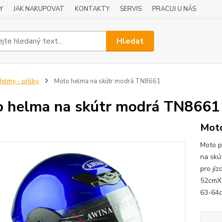
Y
JAK NAKUPOVAT
KONTAKTY
SERVIS
PRACUJ U NÁS
Hledat
elmy - přilby
Moto helma na skútr modrá TN8661
 helma na skútr modrá TN8661
Moto
Moto p
na skú
pro jí
52cmX
63-64c