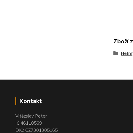
Zboží 
Helmy
Kontakt
Vítězslav Peter
IČ:46110569
DIČ: CZ7301305165