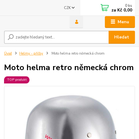
0
ks
CZK
za
Kč 0,00
Menu
Hledat
Úvod
Helmy - přilby
Moto helma retro německá chrom
Moto helma retro německá chrom
TOP produkt