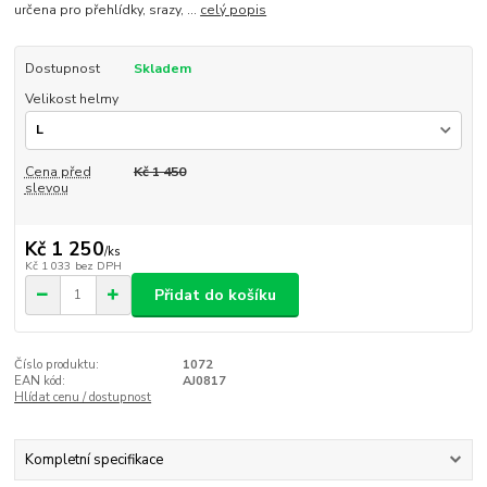
určena pro přehlídky, srazy, ...
celý popis
Dostupnost
Skladem
Velikost helmy
Cena před
Kč 1 450
slevou
Kč 1 250
/
ks
Kč 1 033
bez DPH
Přidat do košíku
Číslo produktu:
1072
EAN kód:
AJ0817
Hlídat cenu / dostupnost
Kompletní specifikace