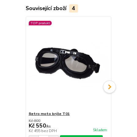
Související zboží
4
TOP produkt
Akce
Retro moto brýle T01
Retro moto
Kč 800
Kč 800
Kč 550
Kč 600
/
ks
/
ks
Skladem
Kč 455
bez DPH
Kč 496
bez 