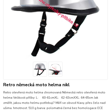
Retro německá moto helma nikl
Retro otevřená moto helma chromovaná Německá retro otevřená moto
helma Velikosti přilby: L: 60-61cmXL: 62-63cmXXL: 64-65cm Jak
změřit, jakou moto helmu potřebuji? Měří se obvod hlavy, přes čelo nad
ušima. hmotnost: 510 g barva: polomatná černá bez homologace ECE