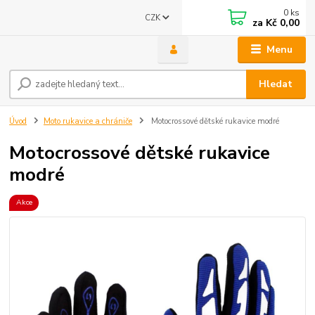
0
ks
CZK
za
Kč 0,00
Menu
Hledat
Úvod
Moto rukavice a chrániče
Motocrossové dětské rukavice modré
Motocrossové dětské rukavice
modré
Akce