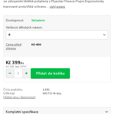
se zdvojením.Vnitřek potažený z Plyester Fleece.Popis:Ergonomicky
tvarované prsty.Všitá ochrana ...
celý popis
Dostupnost
Skladem
Velikost dětských rukavic
Cena před
Kč 450
slevou
Kč 399
/
ks
Kč 330
bez DPH
Přidat do košíku
Číslo produktu:
1491
EAN kód:
MOTO-R-blu
Hlídat cenu / dostupnost
Kompletní specifikace