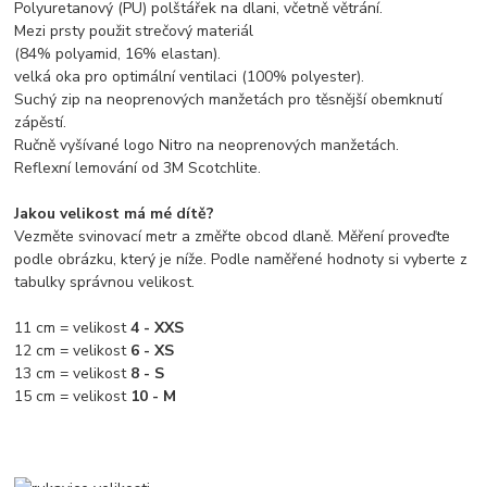
Polyuretanový (PU) polštářek na dlani, včetně větrání.
Mezi prsty použit strečový materiál
(84% polyamid, 16% elastan).
velká oka pro optimální ventilaci (100% polyester).
Suchý zip na neoprenových manžetách pro těsnější obemknutí
zápěstí.
Ručně vyšívané logo Nitro na neoprenových manžetách.
Reflexní lemování od 3M Scotchlite.
Jakou velikost má mé dítě?
Vezměte svinovací metr a změřte obcod dlaně. Měření proveďte
podle obrázku, který je níže. Podle naměřené hodnoty si vyberte z
tabulky správnou velikost.
11 cm = velikost
4 - XXS
12 cm = velikost
6 - XS
13 cm = velikost
8 - S
15 cm = velikost
10 - M