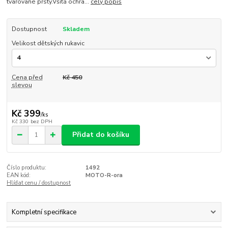
tvarované prsty.Všitá ochra...
celý popis
Dostupnost
Skladem
Velikost dětských rukavic
Cena před
Kč 450
slevou
Kč 399
/
ks
Kč 330
bez DPH
Přidat do košíku
Číslo produktu:
1492
EAN kód:
MOTO-R-ora
Hlídat cenu / dostupnost
Kompletní specifikace