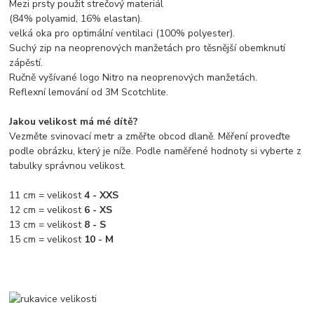
Mezi prsty použit strečový materiál
(84% polyamid, 16% elastan).
velká oka pro optimální ventilaci (100% polyester).
Suchý zip na neoprenových manžetách pro těsnější obemknutí
zápěstí.
Ručně vyšívané logo Nitro na neoprenových manžetách.
Reflexní lemování od 3M Scotchlite.
Jakou velikost má mé dítě?
Vezměte svinovací metr a změřte obcod dlaně. Měření proveďte
podle obrázku, který je níže. Podle naměřené hodnoty si vyberte z
tabulky správnou velikost.
11 cm = velikost
4 - XXS
12 cm = velikost
6 - XS
13 cm = velikost
8 - S
15 cm = velikost
10 - M