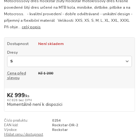
Motocrossový dres Rockstar žlutý Rockstar motokrosový dres Krásně
povedené šitý dres určené na MTB kola, minibike, dirtbike, pitbike a na
Motocross. - kvalitní provedení - dobře odvětrávané - unikátní design -
příjemný a flexibilní materiál Velikosti: XXS, XS, S, M, L, XL, XXL, XXXL
Při obje...
celý popis
Dostupnost
Není skladem
Dresy
Cena před
Kč 1 200
slevou
Kč 999
/
ks
Kč 826
bez DPH
Momentálně není k dispozici
Číslo produktu:
0254
EAN kód:
Rockstar-DR-2
Výrobce:
Rockstar
Hlídat cenu / dostupnost