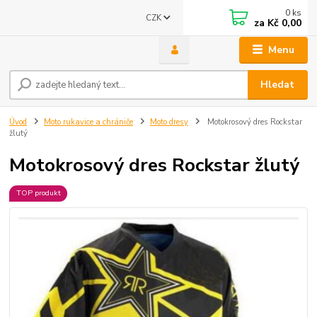
0
ks
CZK
za
Kč 0,00
Menu
Hledat
Úvod
Moto rukavice a chrániče
Moto dresy
Motokrosový dres Rockstar
žlutý
Motokrosový dres Rockstar žlutý
TOP produkt