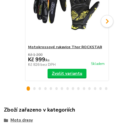
Motokrossové rukavice Thor ROCKSTAR
Moto kukla 
Kč 1 200
Kč 250
Kč 999
Kč 189
/
ks
/
ks
Skladem
Kč 826
bez DPH
Kč 156
bez 
Zvolit variantu
Zboží zařazeno v kategoriích
Moto dresy