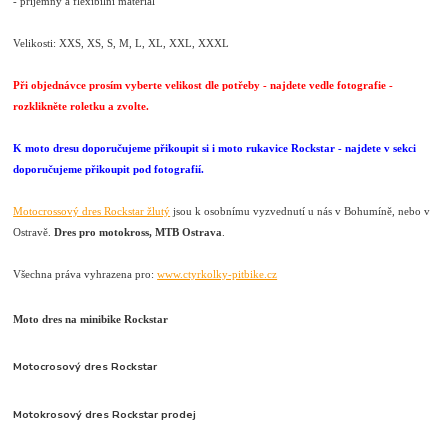
- příjemný a flexibilní materiál
Velikosti: XXS, XS, S, M, L, XL, XXL, XXXL
Při objednávce prosím vyberte velikost dle potřeby - najdete vedle fotografie -
rozklikněte roletku a zvolte.
K moto dresu doporučujeme přikoupit si i moto rukavice Rockstar - najdete v sekci
doporučujeme přikoupit pod fotografií.
Motocrossový dres Rockstar žlutý
jsou k osobnímu vyzvednutí u nás v Bohumíně, nebo v
Ostravě.
Dres pro motokross, MTB Ostrava
.
Všechna práva vyhrazena pro:
www.ctyrkolky-pitbike.cz
Moto dres na minibike Rockstar
Motocrosový dres Rockstar
Motokrosový dres Rockstar prodej