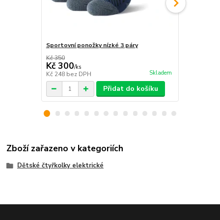
Sportovní ponožky nízké 3 páry
Bag na rake
SAND BEIGE
Kč 350
Kč 300
Kč 3 400
/
ks
Skladem
Kč 248
bez DPH
Kč 2 810
bez
Přidat do košíku
Zboží zařazeno v kategoriích
Dětské čtyřkolky elektrické