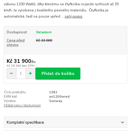
výkonu 1200 Wattů, díky kterému se čtyřkolka rozjede rychlostí až 35
km/h. Je vyrobena z kvalitního pevného materiálu. Čtyřkolka je
automatická, řadí se pouze vpřed ...
celý popis
Dostupnost
Skladem
Cena před
Kč 33 000
slevou
Kč 31 900
/
ks
Kč 26 364
bez DPH
Přidat do košíku
Číslo produktu:
1382
EAN kód:
wr1200wred
Výrobce:
Sunway
Hlídat cenu / dostupnost
Kompletní specifikace