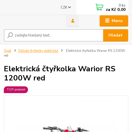
0
ks
CZK
za
Kč 0,00
Menu
Hledat
Úvod
Dětské čtyřkolky elektrické
Elektrická čtyřkolka Warior RS 1200W
red
Elektrická čtyřkolka Warior RS
1200W red
TOP produkt