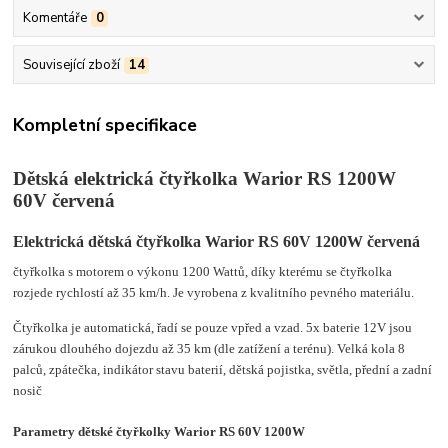
Komentáře
0
Související zboží
14
Kompletní specifikace
Dětská elektrická čtyřkolka Warior RS 1200W
60V červená
Elektrická dětská čtyřkolka Warior RS 60V 1200W červená
čtyřkolka s motorem o výkonu 1200 Wattů, díky kterému se čtyřkolka
rozjede rychlostí až 35 km/h. Je vyrobena z kvalitního pevného materiálu.
Čtyřkolka je automatická, řadí se pouze vpřed a vzad. 5x baterie 12V jsou
zárukou dlouhého dojezdu až 35 km (dle zatížení a terénu). V
elká kola 8
palců, zpátečka, indikátor stavu baterií, dětská pojistka, světla, přední a zadní
nosič
Parametry dětské čtyřkolky Warior RS 60V 1200W