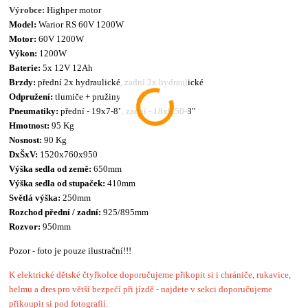
Výrobce:
Highper motor
Model:
Warior RS 60V 1200W
Motor:
60V 1200W
Výkon:
1200W
Baterie:
5x 12V 12Ah
Brzdy:
přední 2x hydraulické, zadní 2x hydraulické
Odpružení:
tlumiče + pružiny
Pneumatiky:
přední - 19x7-8", zadní - 18x9.50-8"
Hmotnost:
95 Kg
Nosnost:
90 Kg
DxŠxV:
1520x760x950
Výška sedla od země:
650mm
Výška sedla od stupaček:
410mm
Světlá výška:
250mm
Rozchod přední / zadní:
925/895mm
Rozvor:
950mm
Pozor - foto je pouze ilustrační!!!
K elektrické dětské čtyřkolce doporučujeme přikopit si i chrániče, rukavice,
helmu a dres pro větší bezpečí při jízdě - najdete v sekci doporučujeme
přikoupit si pod fotografií.