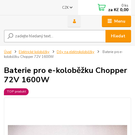
0
ks
CZK
za
Kč 0,00
Menu
Hledat
Úvod
Elektrické koloběžky
Díly na elektrokoloběžky
Baterie pro e-
koloběžku Chopper 72V 1600W
Baterie pro e-koloběžku Chopper
72V 1600W
TOP produkt