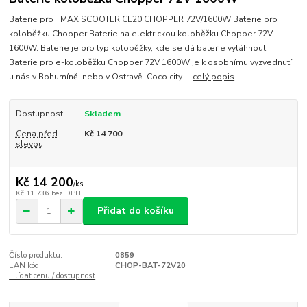
Baterie pro TMAX SCOOTER CE20 CHOPPER 72V/1600W Baterie pro
koloběžku Chopper Baterie na elektrickou koloběžku Chopper 72V
1600W. Baterie je pro typ koloběžky, kde se dá baterie vytáhnout.
Baterie pro e-koloběžku Chopper 72V 1600W je k osobnímu vyzvednutí
u nás v Bohumíně, nebo v Ostravě. Coco city ...
celý popis
Dostupnost
Skladem
Cena před
Kč 14 700
slevou
Kč 14 200
/
ks
Kč 11 736
bez DPH
Přidat do košíku
Číslo produktu:
0859
EAN kód:
CHOP-BAT-72V20
Hlídat cenu / dostupnost