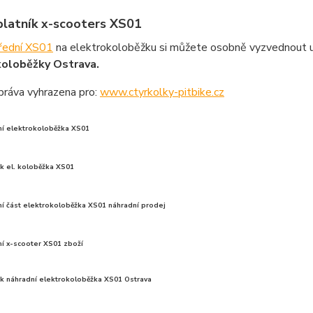
blatník x-scooters XS01
přední XS01
na elektrokoloběžku si můžete osobně vyzvednout u
koloběžky Ostrava.
práva vyhrazena pro:
www.ctyrkolky-pitbike.cz
ní elektrokoloběžka XS01
ík el. koloběžka XS01
ní část elektrokoloběžka XS01 náhradní prodej
ní x-scooter XS01 zboží
ík náhradní elektrokoloběžka XS01 Ostrava