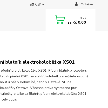
Přihlášení
CZK
0
ks
za
Kč 0,00
ní blatník elektrokoloběžka XS01
k přední pro el. koloběžku XS01 Přední blatník x-scooters
latník přední XS01 na elektrokoloběžku si můžete osobně
nout u nás v Bohumíně, nebo v Ostravě. ND na
okoloběžky Ostrava. Všechna práva vyhrazena pro:
yrkolky-pitbike.cz Blatník přední elektrokoloběžka XS01
.
celý popis