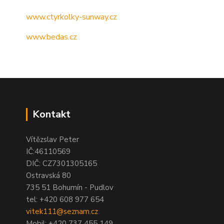
www.ctyrkolky-sunway.cz
www.bedas.cz
Kontakt
Vítězslav Peter
IČ:46110569
DIČ: CZ7301305165
Ostravská 80
735 51 Bohumín - Pudlov
tel:
+420 608 977 654
vitek111@seznam.cz
Mobil: +420 737 455 149