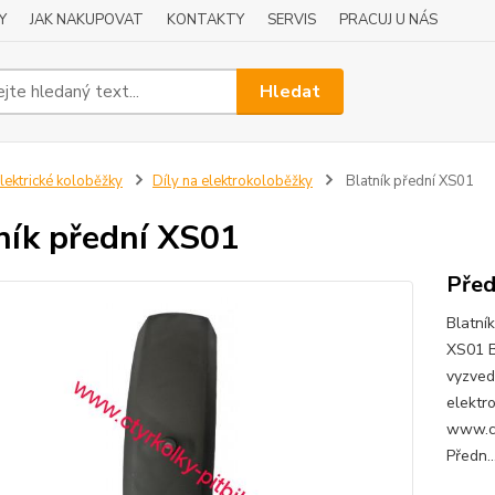
Y
JAK NAKUPOVAT
KONTAKTY
SERVIS
PRACUJ U NÁS
Hledat
lektrické koloběžky
Díly na elektrokoloběžky
Blatník přední XS01
ník přední XS01
Před
Blatní
XS01 B
vyzved
elektr
www.ct
Předn..