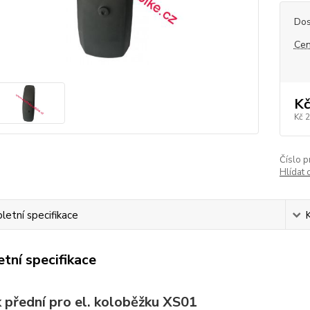
Dos
Cen
Kč
Kč 
Číslo p
Hlídat 
etní specifikace
tní specifikace
k přední pro el. koloběžku XS01