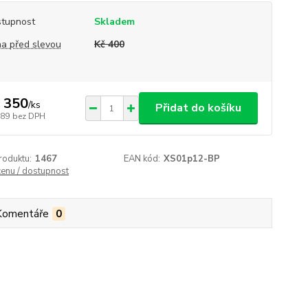
tupnost
Skladem
a před slevou
Kč 400
 350
/
ks
Přidat do košíku
289
bez DPH
roduktu:
1467
EAN kód:
XS01p12-BP
cenu / dostupnost
Komentáře
0