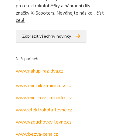
pro elektrokoloběžky a náhradní díly
značky X-Scooters. Neváhejte nás ko...
číst
celé
Zobrazit všechny novinky
Naši partneři
www.nakup-raz-dva.cz
www.minibike-minicross.cz
www.minicross-minibike.cz
www.elektrokola-levne.cz
www.vzduchovky-levne.cz
www.bezva-cena.cz