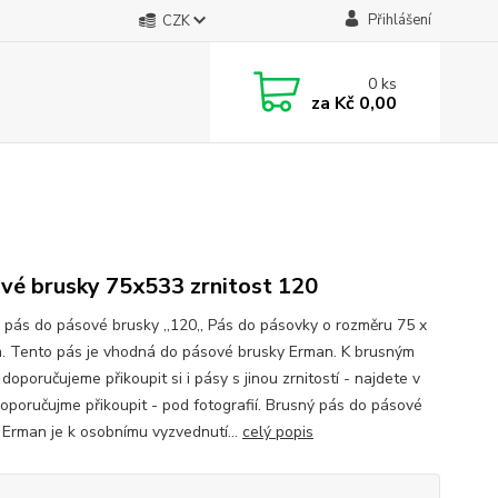
Přihlášení
CZK
0
ks
za
Kč 0,00
vé brusky 75x533 zrnitost 120
 pás do pásové brusky ,,120,, Pás do pásovky o rozměru 75 x
 Tento pás je vhodná do pásové brusky Erman. K brusným
oporučujeme přikoupit si i pásy s jinou zrnitostí - najdete v
doporučujme přikoupit - pod fotografií. Brusný pás do pásové
 Erman je k osobnímu vyzvednutí...
celý popis