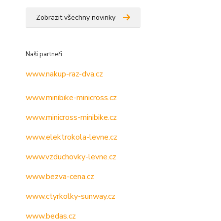
Zobrazit všechny novinky
Naši partneři
www.nakup-raz-dva.cz
www.minibike-minicross.cz
www.minicross-minibike.cz
www.elektrokola-levne.cz
www.vzduchovky-levne.cz
www.bezva-cena.cz
www.ctyrkolky-sunway.cz
www.bedas.cz