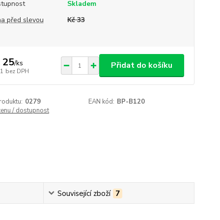
tupnost
Skladem
a před slevou
Kč 33
 25
/
ks
Přidat do košíku
21
bez DPH
roduktu:
0279
EAN kód:
BP-B120
cenu / dostupnost
Související zboží
7