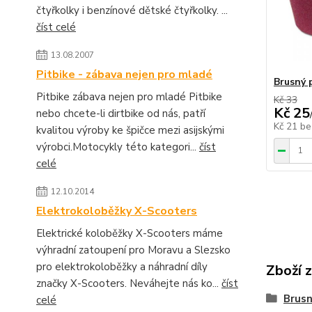
čtyřkolky i benzínové dětské čtyřkolky. ...
číst celé
13.08.2007
Pitbike - zábava nejen pro mladé
Brusný 
Pitbike zábava nejen pro mladé Pitbike
Kč 33
Kč 25
nebo chcete-li dirtbike od nás, patří
Kč 21
be
kvalitou výroby ke špičce mezi asijskými
výrobci.Motocykly této kategori...
číst
celé
12.10.2014
Elektrokoloběžky X-Scooters
Elektrické koloběžky X-Scooters máme
výhradní zatoupení pro Moravu a Slezsko
pro elektrokoloběžky a náhradní díly
Zboží 
značky X-Scooters. Neváhejte nás ko...
číst
Brusn
celé