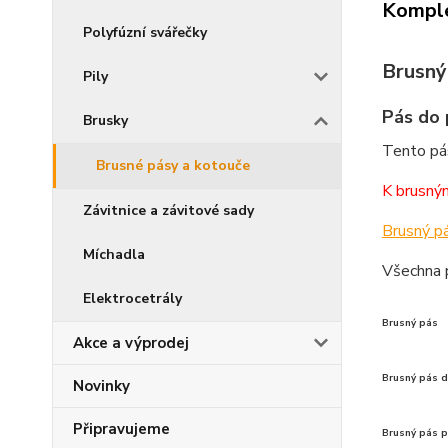
Komple
Polyfúzní svářečky
Brusný
Pily
Pás do 
Brusky
Tento pá
Brusné pásy a kotouče
K brusným
Závitnice a závitové sady
Brusný p
Míchadla
Všechna 
Elektrocetrály
Brusný pás
Akce a výprodej
Brusný pás d
Novinky
Připravujeme
Brusný pás 