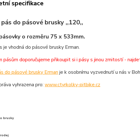
tní specifikace
 pás do pásové brusky ,,120,,
pásovky o rozměru 75 x 533mm.
s je vhodná do pásové brusky Erman.
 pásům doporučujeme přikoupit si i pásy s jinou zrnitostí - najdet
ás do pásové brusky Erman
je k osobnímu vyzvednutí u nás v Bo
práva vyhrazena pro:
www.ctyrkolky-pitbike.cz
o brusky
prodej