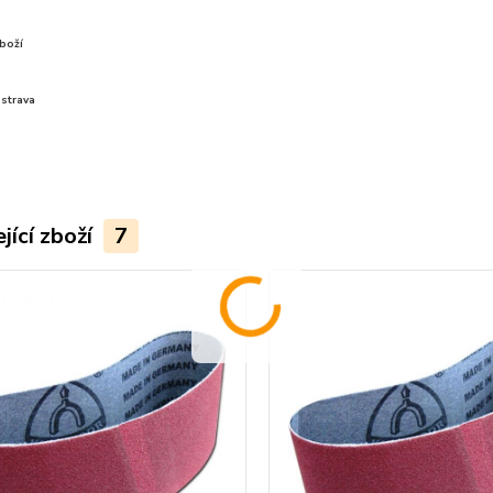
boží
strava
jící zboží
7