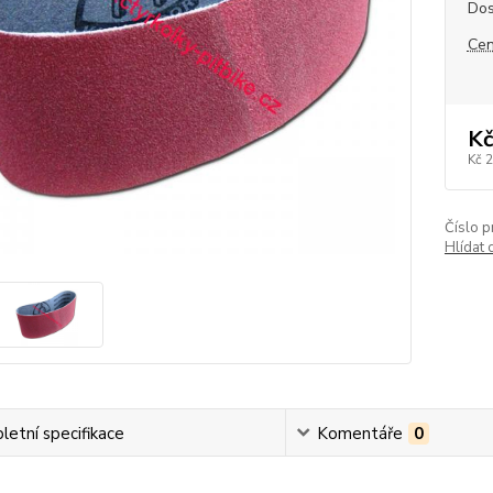
Dos
Cen
Kč
Kč 
Číslo p
Hlídat 
etní specifikace
Komentáře
0