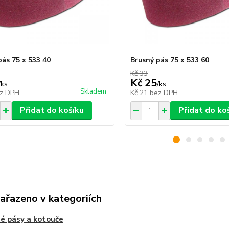
pás 75 x 533 40
Brusný pás 75 x 533 60
Kč 33
Kč 25
/
ks
/
ks
Skladem
z DPH
Kč 21
bez DPH
Přidat do košíku
Přidat do ko
zařazeno v kategoriích
é pásy a kotouče