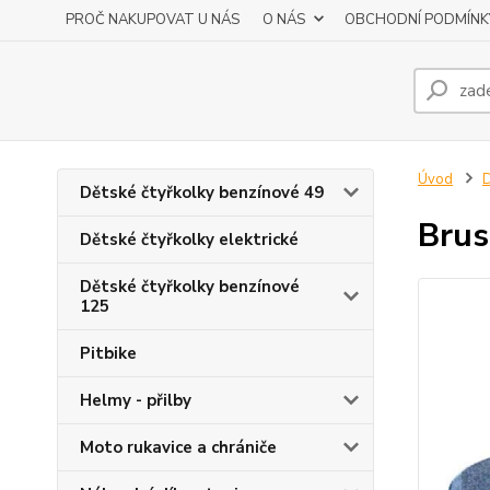
PROČ NAKUPOVAT U NÁS
O NÁS
OBCHODNÍ PODMÍNK
Úvod
D
Dětské čtyřkolky benzínové 49
Brus
Dětské čtyřkolky elektrické
Dětské čtyřkolky benzínové
125
Pitbike
Helmy - přilby
Moto rukavice a chrániče