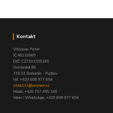
Kontakt
Vítězslav Peter
IČ:46110569
DIČ: CZ7301305165
Ostravská 80
735 51 Bohumín - Pudlov
tel:
+420 608 977 654
vitek111@seznam.cz
Mobil: +420 737 455 149
Viber / WhatsApp: +420 608 977 654