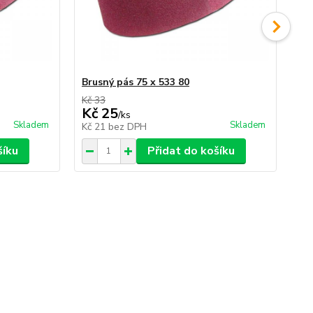
Brusný pás 75 x 533 80
Br
Kč 33
Kč 
Kč 25
Kč
/
ks
Skladem
Skladem
Kč 21
bez DPH
Kč
šíku
Přidat do košíku