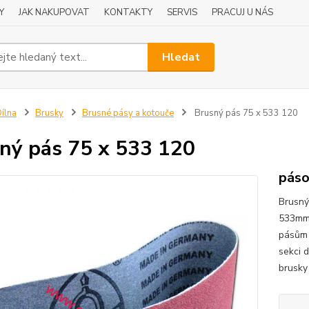
Y
JAK NAKUPOVAT
KONTAKTY
SERVIS
PRACUJ U NÁS
Hledat
ílna
Brusky
Brusné pásy a kotouče
Brusný pás 75 x 533 120
ný pás 75 x 533 120
páso
Brusný
533mm.
pásům d
sekci 
brusky