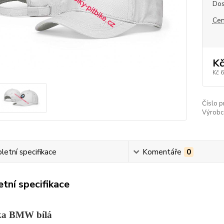
Dos
Cen
Kč
Kč 
Číslo p
Výrobc
etní specifikace
Komentáře
0
tní specifikace
vka BMW bílá