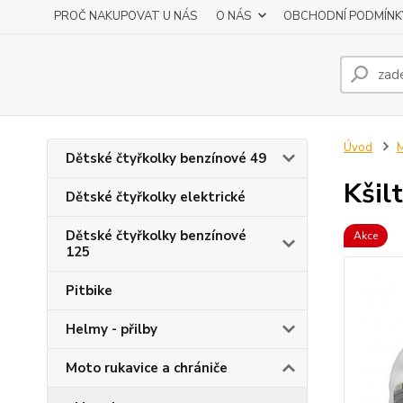
PROČ NAKUPOVAT U NÁS
O NÁS
OBCHODNÍ PODMÍNK
Úvod
M
Dětské čtyřkolky benzínové 49
Kšil
Dětské čtyřkolky elektrické
Dětské čtyřkolky benzínové
Akce
125
Pitbike
Helmy - přilby
Moto rukavice a chrániče