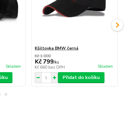
Kšiltovka BMW černá
Kš
Kč 1 000
Kč 
Kč 799
K
/
ks
Skladem
Skladem
Kč 660
bez DPH
Kč
šíku
Přidat do košíku