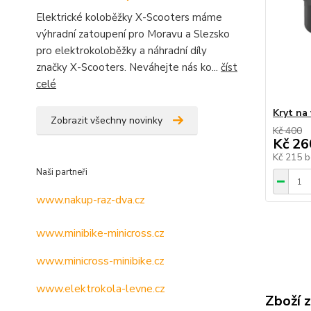
Elektrické koloběžky X-Scooters máme
výhradní zatoupení pro Moravu a Slezsko
pro elektrokoloběžky a náhradní díly
značky X-Scooters. Neváhejte nás ko...
číst
celé
Kryt na
Zobrazit všechny novinky
Kč 400
Kč 26
Kč 215
b
Naši partneři
www.nakup-raz-dva.cz
www.minibike-minicross.cz
www.minicross-minibike.cz
www.elektrokola-levne.cz
Zboží 