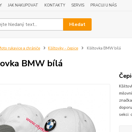
Y
JAK NAKUPOVAT
KONTAKTY
SERVIS
PRACUJ U NÁS
Hledat
oto rukavice a chrániče
Kšiltovky - čepice
Kšiltovka BMW bílá
tovka BMW bílá
Čepi
Kšilto
milovn
značka
doporu
sekci: 