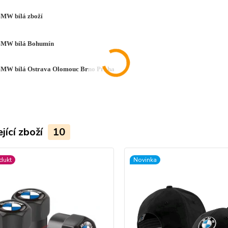
BMW bílá zboží
 BMW bílá Bohumín
BMW bílá Ostrava Olomouc Brno Praha
jící zboží
10
dukt
Novinka