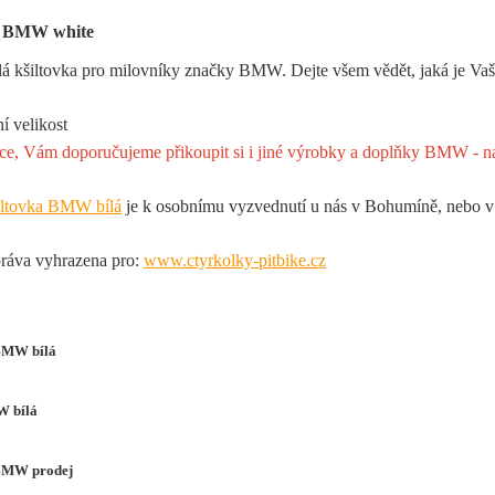
a BMW white
lá kšiltovka pro milovníky značky BMW. Dejte všem vědět, jaká je Vaše
í velikost
ce, Vám doporučujeme přikoupit si i jiné výrobky a doplňky BMW - najd
iltovka BMW bílá
je k osobnímu vyzvednutí u nás v Bohumíně, nebo v
ráva vyhrazena pro:
www.ctyrkolky-pitbike.cz
BMW bílá
W bílá
BMW prodej