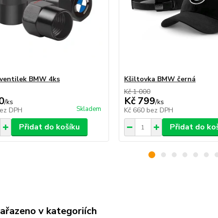
 ventilek BMW 4ks
Kšiltovka BMW černá
Kč 1 000
0
Kč 799
/
ks
/
ks
Skladem
ez DPH
Kč 660
bez DPH
Přidat do košíku
Přidat do ko
zařazeno v kategoriích