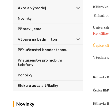
Kšiltovk
Akce a výprodej
Krásná bí
Novinky
Univerzáln
Připravujeme
Ke kšiltov
Výbava na badminton
Čepice kš
Příslušenství k sodasteamu
Všechna p
Příslušenství pro mobilní
telefony
Ponožky
Kšiltovka 
Elektro auta a tříkolky
Čepice BM
Novinky
Kšiltovka 