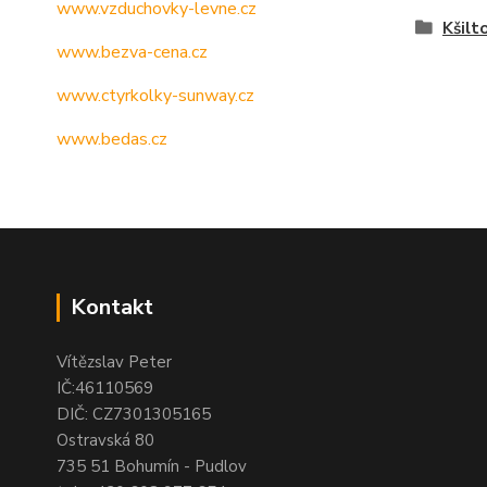
www.vzduchovky-levne.cz
Kšilt
www.bezva-cena.cz
www.ctyrkolky-sunway.cz
www.bedas.cz
Kontakt
Vítězslav Peter
IČ:46110569
DIČ: CZ7301305165
Ostravská 80
735 51 Bohumín - Pudlov