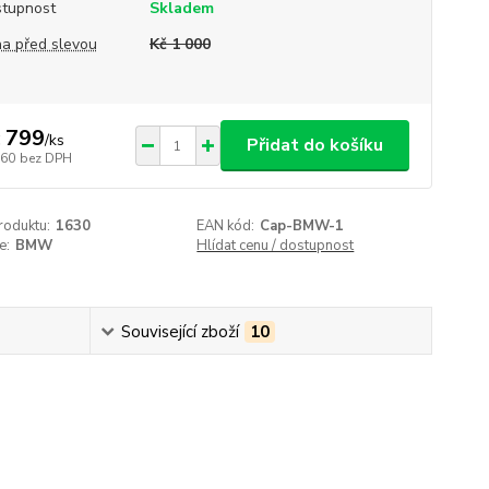
tupnost
Skladem
a před slevou
Kč 1 000
 799
/
ks
Přidat do košíku
660
bez DPH
roduktu:
1630
EAN kód:
Cap-BMW-1
e:
BMW
Hlídat cenu / dostupnost
Související zboží
10