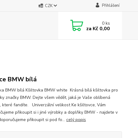
Přihlášení
CZK
0
ks
za
Kč 0,00
ce BMW bílá
vka BMW bílá Kšiltovka BMW white Krásná bílá kšiltovka pro
íky značky BMW. Dejte všem vědět, jaká je Vaše oblíbená
, které fandíte. Univerzální velikost Ke kšiltovce, Vám
čujeme přikoupit si i jiné výrobky a doplňky BMW - najdete v
doporučujeme přikoupit si pod fo...
celý popis