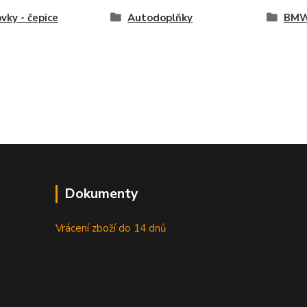
ovky - čepice
Autodoplňky
BM
Dokumenty
Vrácení zboží do 14 dnů