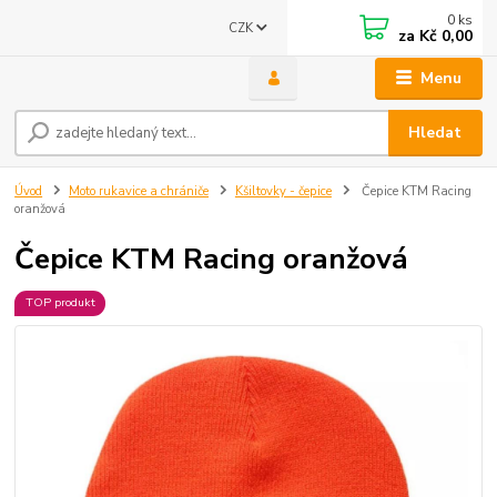
0
ks
CZK
za
Kč 0,00
Menu
Hledat
Úvod
Moto rukavice a chrániče
Kšiltovky - čepice
Čepice KTM Racing
oranžová
Čepice KTM Racing oranžová
TOP produkt