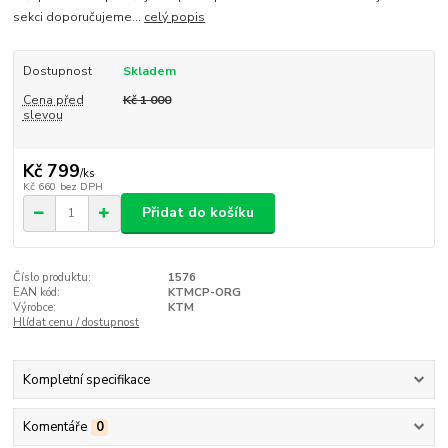
sekci doporučujeme...
celý popis
Dostupnost
Skladem
Cena před
Kč 1 000
slevou
Kč 799
/
ks
Kč 660
bez DPH
Přidat do košíku
Číslo produktu:
1576
EAN kód:
KTMCP-ORG
Výrobce:
KTM
Hlídat cenu / dostupnost
Kompletní specifikace
Komentáře
0