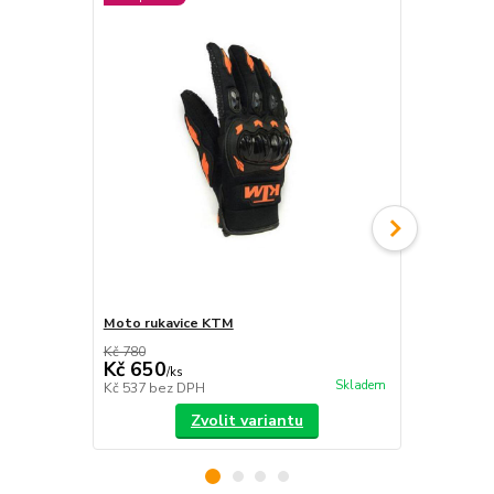
Moto rukavice KTM
Bag na rake
BLACK SILV
Kč 780
Kč 650
Kč 2 899
/
ks
Skladem
Kč 537
bez DPH
Kč 2 396
bez
Zvolit variantu