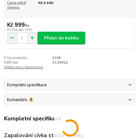
Cena před
Kč 1 100
slevou
Kč 999
/
ks
Kč 826
bez DPH
Přidat do košíku
Číslo produktu:
1106
EAN kód:
ZC20011
Hlídat cenu / dostupnost
Kompletní specifikace
Komentáře
0
Kompletní specifikace
Zapalování cívka stator 2 cívky