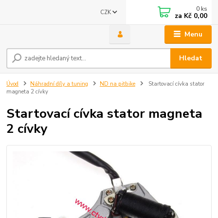
0
ks
CZK
za
Kč 0,00
Menu
Hledat
Úvod
Náhradní díly a tuning
ND na pitbike
Startovací cívka stator
magneta 2 cívky
Startovací cívka stator magneta
2 cívky