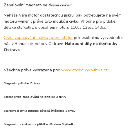
Zapalování magneto se dvěmi cívkami
Neháže Vám motor dostatečnou jiskru, pak potřebujete na svém
motoru vyměnit právě tuto indukční cívku. Vhodné pro pitbike,
dětské čtyřkolky, s obsahem motoru 110cc 125cc 140cc
Cívka zapalování - cívka rotoru stator
je k osobnímu vyzvednutí u
nás v Bohumíně, nebo v Ostravě.
Náhradní díly na čtyřkolky
Ostrava
.
Všechna práva vyhrazena pro:
www.ctyrkolky-pitbike.cz
Magneto pitbike 2 cívky
Stator cívka zapalování na pitbike 2 cívky
Startovací cívka pitbike dětská čtyřkolka 2 cívky
Magnerto s cívkou na pitbike dětskou čtyřkolku