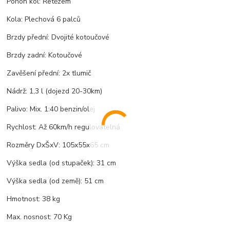
Pohon kol: Řetězem
Kola: Plechová 6 palců
Brzdy přední: Dvojité kotoučové
Brzdy zadní: Kotoučové
Zavěšení přední: 2x tlumič
Nádrž: 1,3 l (dojezd 20-30km)
Palivo: Mix. 1:40 benzin/olej
Rychlost: Až 60km/h regulovatelná
Rozměry DxŠxV: 105x55x65 cm
Výška sedla (od stupaček): 31 cm
Výška sedla (od země): 51 cm
Hmotnost: 38 kg
Max. nosnost: 70 Kg