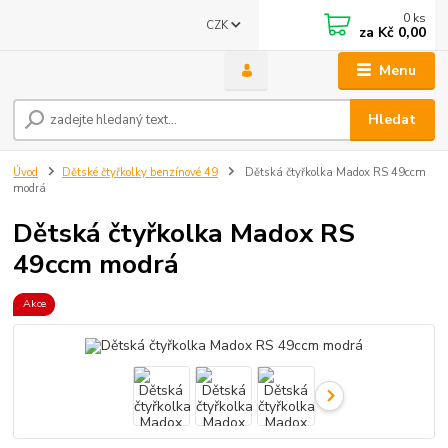
0
ks
CZK
za
Kč 0,00
Menu
Hledat
Úvod
Dětské čtyřkolky benzínové 49
Dětská čtyřkolka Madox RS 49ccm
modrá
Dětská čtyřkolka Madox RS
49ccm modrá
Akce