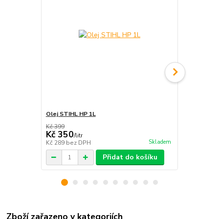
Olej STIHL HP 1L
Svíčka NGK 
Kč 399
Kč 200
Kč 350
Kč 160
/
litr
/
ks
Skladem
Kč 289
bez DPH
Kč 132
bez 
Přidat do košíku
Zboží zařazeno v kategoriích