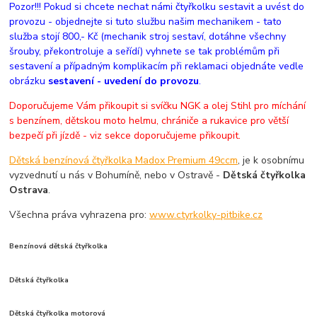
Pozor!!! Pokud si chcete nechat námi čtyřkolku sestavit a uvést do
provozu - objednejte si tuto službu našim mechanikem - tato
služba stojí 800,- Kč (mechanik stroj sestaví, dotáhne všechny
šrouby, překontroluje a seřídí) vyhnete se tak problémům při
sestavení a případným komplikacím při reklamaci objednáte vedle
obrázku
sestavení - uvedení do provozu
.
Doporučujeme Vám přikoupit si svíčku NGK a olej Stihl pro míchání
s benzínem, dětskou moto helmu, chrániče a rukavice pro větší
bezpečí při jízdě - viz sekce doporučujeme přikoupit.
Dětská benzínová čtyřkolka Madox Premium 49ccm
, je k osobnímu
vyzvednutí u nás v Bohumíně, nebo v Ostravě -
Dětská čtyřkolka
Ostrava
.
Všechna práva vyhrazena pro:
www.ctyrkolky-pitbike.cz
Benzínová dětská čtyřkolka
Dětská čtyřkolka
Dětská čtyřkolka motorová