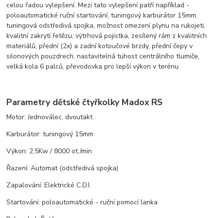
celou řadou vylepšení. Mezi tato vylepšení patří například -
poloautomatické ruční startování, tuningový karburátor 15mm,
tuningová odstředivá spojka, možnost omezení plynu na rukojeti,
kvalitní zakrytí řetězu, výtrhová pojistka, zesílený rám z kvalitních
materiálů, přední (2x) a zadní kotoučové brzdy, přední čepy v
silonových pouzdrech, nastavitelná tuhost centrálního tlumiče,
velká kola 6 palců, převodovka pro lepší výkon v terénu.
Parametry dětské čtyřkolky Madox RS
Motor: Jednoválec, dvoutakt
Karburátor: tuningový 15mm
Výkon: 2,5Kw / 8000 ot./min
Řazení: Automat (odstředivá spojka)
Zapalování: Elektrické C.D.I.
Startování: poloautomatické - ruční pomocí lanka