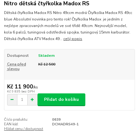
Nitro dětská čtyřkolka Madox RS
Dětská čtyřkolka Madox RS Nitro 49ccm modrá Čtyřkolka Madox RS 49cc
blue Absolutní novinka pro tento rok! Čtyřkolka Madox je jedním z
nejlépe zpracovaných modelů ve své třídě 49ccm. Nejnovější model,
kola 6 palců, tuningová odstředivá spojka, tuningový 15mm karburátor.
Dětská čtyřkolka ATV Madox 49...
celý popis
Dostupnost
Skladem
Cena před
Kč 12 500
slevou
Kč 11 900
/
ks
Kč 9 835
bez DPH
Přidat do košíku
Číslo produktu:
0639
EAN kód:
DCMADRS49-1
Hlídat cenu / dostupnost