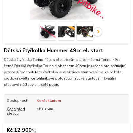
Dětská čtyřkolka Hummer 49cc el. start
Dětská čtyřkolka Torino 49cc s elektrickým startem černá Torino 49cc
černá Dětská čtyřkolka Torino s obsahem 49ccm je určena pro začínající
jezdce. Předností této čtyřkolky je elektrické startování, velká 6" kola,
diodová světla, celohliníkové poloautomatické startování, kvalitní
plastové nášlapy a ...
celý popis
Dostupnost
Není skladem
Cena před
Kč 13 500
slevou
Kč 12 900
/
ks