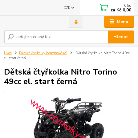
0
ks
CZK
za
Kč 0,00
Menu
Hledat
Úvod
Dětské čtyřkolky benzínové 49
Dětská čtyřkolka Nitro Torino 49cc
el. start černá
Dětská čtyřkolka Nitro Torino
49cc el. start černá