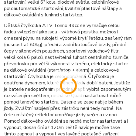
startování, velká 6" kola, diodová světla, celohliníkové
poloautomatické startování, kvalitní plastové nášlapy a
dálkové ovládání s funkncí start/stop.
Dětská čtyřkolka ATV Torino 49cc se vyznačuje celou
řadou vylepšení jako jsou - výtrhová pojistka, možnost
omezení plynu na rukojeti, výborné krytí řetězu, zesílený rám
(nosnost až 80kg), přední a zadní kotoučové brzdy, přední
čepy v silonových pouzdrech, sportovní vzduchový filtr,
velká kola 6 palců, nastavitelná tuhost centrálního tlumiče,
převodovka pro větší výkonost v terénu, elektrický starter
na dálkové ovládání (start/stop + alarm) a celokovové
startování. Čtyřkolka je celoodpružená. Čtyřkolka je
opatřena dynamem, které během jízdy dobíjí baterii. Jestliže
je baterie nedopatřením prázdná, např. vybitá zapomenutým
rozsvíceným světlem, nechá se Quad nastartovat ručně
pomocí lanového startéru. Baterie se zase nabije během
jízdy. Zvláštní nabíjení přes zástrčku není tedy nutné. Na
čele umístěný reflektor umožňuje jízdy večer a i v noci.
Pomocí dálkového ovládání se nechá motor nastartovat a i
vypnout, dosah činí až 120m. Ještě navíc je možné také
tímto zapnout a vypnout vestavěné poplašné zařízení.