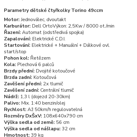
Parametry dětské čtyřkolky Torino 49ccm
Motor:
Jednoválec, dvoutakt
Karburátor:
Dell OrtoVýkon: 2,5Kw / 8000 ot./min
Řazení:
Automat (odstředivá spojka)
Zapalování:
Elektrické C.D.I.
Startování:
Elektrické + Manuální + Dálkové ovl.
start/stop
Pohon kol:
Řetězem
Kola:
Plechová 6 palců
Brzdy přední:
Dvojité kotoučové
Brzda zadní:
Kotoučová
Zavěšení přední:
2x tlumič
Zavěšení zadní:
Centrální tlumič
Nádrž:
1,3 l (dojezd 20-30km)
Palivo:
Mix. 1:40 benzin/olej
Rychlost:
Až 50km/h regulovatelná
Rozměry DxŠxV:
108x640x790 cm
Výška sedla od země:
56 cm
Výška sedla od nášlapu:
32 cm
Hmotnost:
39 kg