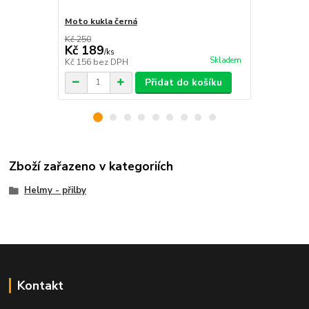
Moto kukla černá
Moto cross 
Kč 250
Kč 520
Kč 189
Kč 450
/
ks
/
ks
Skladem
Kč 156
bez DPH
Kč 372
bez 
Přidat do košíku
Zboží zařazeno v kategoriích
Helmy - přilby
Kontakt