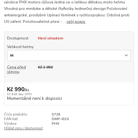
výrobce PHX motors růžová Jedná se o lehkou dětskou moto helmu
Vhodná pro minibike a dětské čtyřkolky Jedinečný design Polstrování:
antialergické, prodyšné Upínací řemínek s rychlospojkou. Odolná proti
UV záření. Polohovatelné plexi - ...
celý popis
Dostupnost
Není skladem
Velikost helmy
Cena před
Kč 1 050
slevou
Kč 990
/
ks
Kč 818
bez DPH
Momentálně není k dispozici
Číslo produktu:
0726
EAN kód:
DMP-I010
Výrobce:
PHX
Hlídat cenu / dostupnost