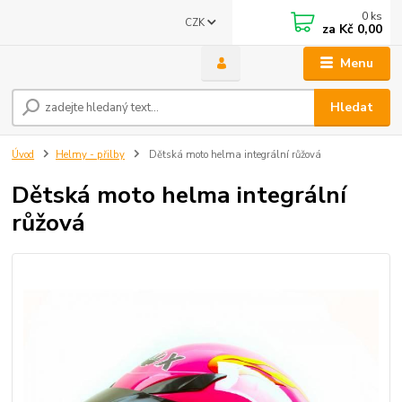
0
ks
CZK
za
Kč 0,00
Menu
Hledat
Úvod
Helmy - přilby
Dětská moto helma integrální růžová
Dětská moto helma integrální
růžová