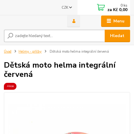
0
ks
CZK
za
Kč 0,00
Menu
Hledat
Úvod
Helmy - přilby
Dětská moto helma integrální červená
Dětská moto helma integrální
červená
Akce