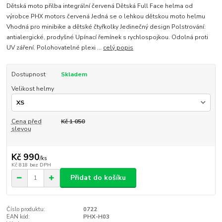
Dětská moto přilba integrální červená Dětská Full Face helma od
výrobce PHX motors červená Jedná se o lehkou dětskou moto helmu
Vhodná pro minibike a dětské čtyřkolky Jedinečný design Polstrování:
antialergické, prodyšné Upínací řemínek s rychlospojkou. Odolná proti
UV záření. Polohovatelné plexi ...
celý popis
Dostupnost
Skladem
Velikost helmy
Cena před
Kč 1 050
slevou
Kč 990
/
ks
Kč 818
bez DPH
Přidat do košíku
Číslo produktu:
0722
EAN kód:
PHX-H03