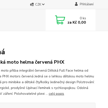
Přihlášení
CZK
0
ks
za
Kč 0,00
ná
ká moto helma červená PHX
 moto přilba integrální červená Dětská Full Face helma od
e PHX motors červená Jedná se o lehkou dětskou moto helmu
 pro minibike a dětské čtyřkolky Jedinečný design Polstrování:
ergické, prodyšné Upínací řemínek s rychlospojkou. Odolná
V záření. Polohovatelné plexi ...
celý popis