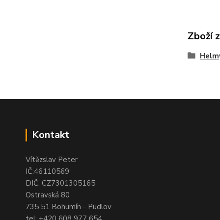
Zboží 
Helmy
Kontakt
Vítězslav Peter
IČ:46110569
DIČ: CZ7301305165
Ostravská 80
735 51 Bohumín - Pudlov
tel:
+420 608 977 654