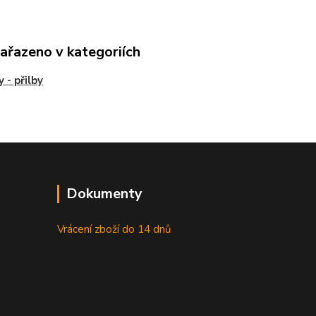
zařazeno v kategoriích
 - přilby
Dokumenty
Vrácení zboží do 14 dnů