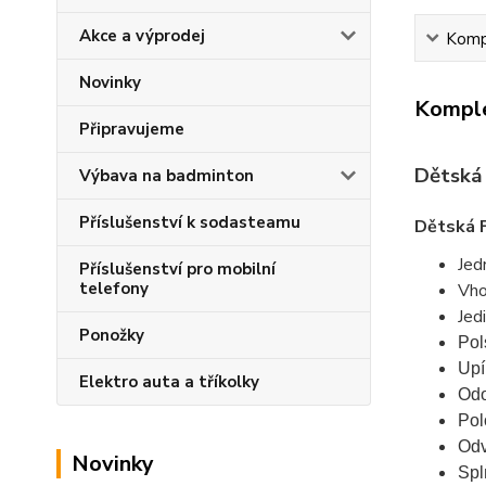
Akce a výprodej
Kompl
Novinky
Komple
Připravujeme
Dětská 
Výbava na badminton
Příslušenství k sodasteamu
Dětská 
Jed
Příslušenství pro mobilní
telefony
Vho
Jed
Ponožky
Pol
Upí
Elektro auta a tříkolky
Odo
Pol
Odv
Novinky
Spl