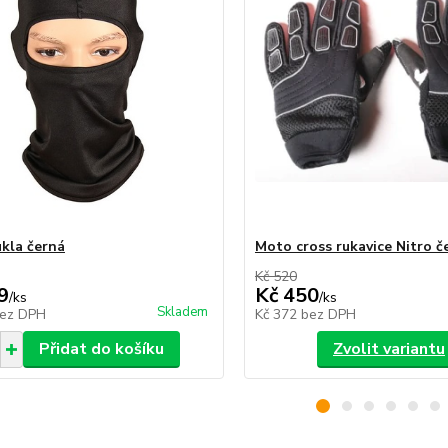
kla černá
Moto cross rukavice Nitro č
Kč 520
9
Kč 450
/
ks
/
ks
Skladem
ez DPH
Kč 372
bez DPH
Přidat do košíku
Zvolit variantu