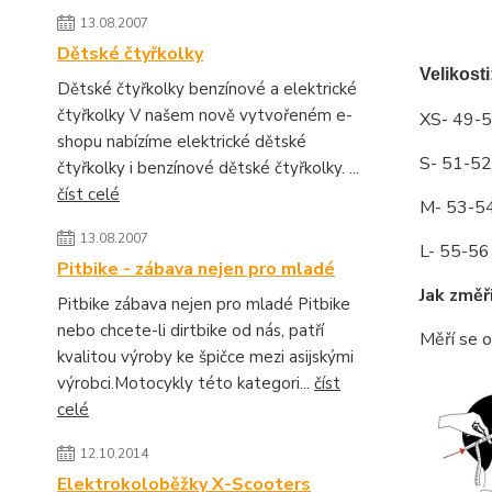
13.08.2007
Dětské čtyřkolky
Velikosti
Dětské čtyřkolky benzínové a elektrické
čtyřkolky V našem nově vytvořeném e-
XS- 49-
shopu nabízíme elektrické dětské
S- 51-52
čtyřkolky i benzínové dětské čtyřkolky. ...
číst celé
M- 53-5
13.08.2007
L- 55-56
Pitbike - zábava nejen pro mladé
Jak změř
Pitbike zábava nejen pro mladé Pitbike
nebo chcete-li dirtbike od nás, patří
Měří se o
kvalitou výroby ke špičce mezi asijskými
výrobci.Motocykly této kategori...
číst
celé
12.10.2014
Elektrokoloběžky X-Scooters