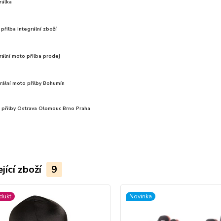
rálka
přilba integrální zboží
rální moto přilba prodej
rální moto přilby Bohumín
 přilby
Ostrava Olomouc Brno Praha
jící zboží
9
dukt
Novinka