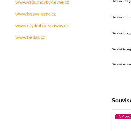
Dětská integ
www.vzduchovky-levne.cz
www.bezva-cena.cz
Dětská moto 
www.ctyrkolky-sunway.cz
Dětská integ
www.bedas.cz
Dětské integ
Dětské moto
Souvise
TOP pro