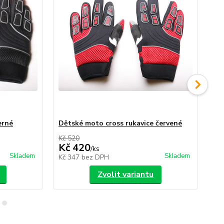
erné
Dětské moto cross rukavice červené
Mo
Kč 520
Kč 
Kč 420
K
/
ks
Skladem
Skladem
Kč 347
bez DPH
Kč
Zvolit variantu