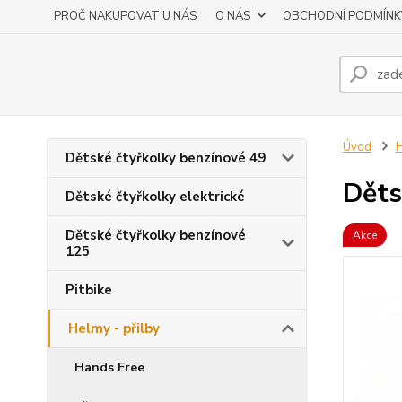
PROČ NAKUPOVAT U NÁS
O NÁS
OBCHODNÍ PODMÍNK
Úvod
H
Dětské čtyřkolky benzínové 49
Děts
Dětské čtyřkolky elektrické
Dětské čtyřkolky benzínové
Akce
125
Pitbike
Helmy - přilby
Hands Free