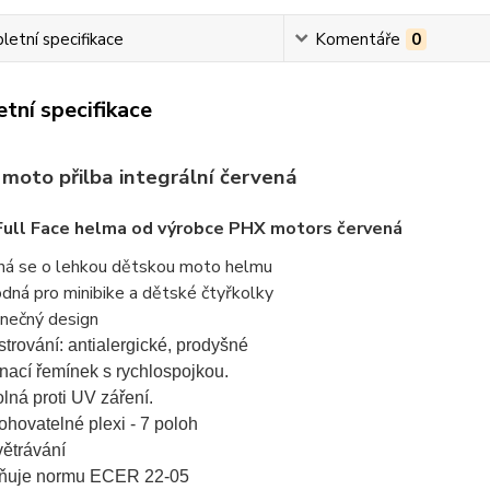
etní specifikace
Komentáře
0
tní specifikace
moto přilba integrální červená
Full Face helma od výrobce PHX motors červená
ná se o lehkou dětskou moto helmu
dná pro minibike a dětské čtyřkolky
inečný design
strování: antialergické, prodyšné
nací řemínek s rychlospojkou.
lná proti UV záření.
ohovatelné plexi - 7 poloh
ětrávání
ňuje normu ECER 22-05