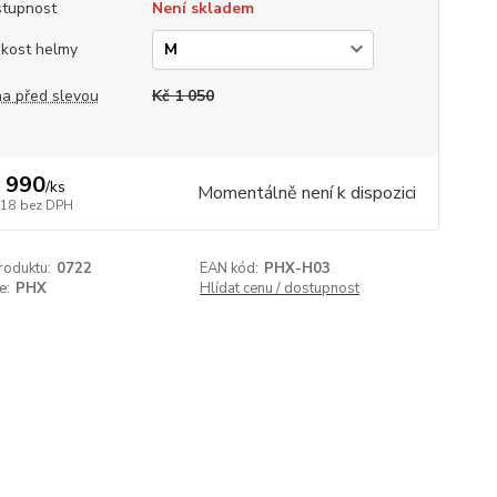
tupnost
Není skladem
ikost helmy
a před slevou
Kč 1 050
 990
/
ks
Momentálně není k dispozici
818
bez DPH
roduktu:
0722
EAN kód:
PHX-H03
e:
PHX
Hlídat cenu / dostupnost