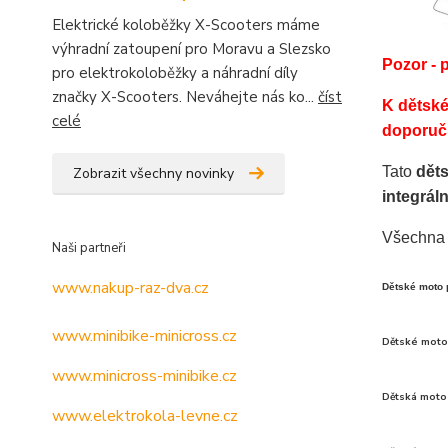
Elektrické koloběžky X-Scooters máme
výhradní zatoupení pro Moravu a Slezsko
Pozor - 
pro elektrokoloběžky a náhradní díly
značky X-Scooters. Neváhejte nás ko...
číst
K dětské
celé
doporuču
Tato
dět
Zobrazit všechny novinky
integrál
Všechna 
Naši partneři
www.nakup-raz-dva.cz
Dětské moto p
www.minibike-minicross.cz
Dětské moto 
www.minicross-minibike.cz
Dětská moto 
www.elektrokola-levne.cz