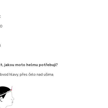
:
50
4
it, jakou moto helmu potřebuji?
bvod hlavy, přes čelo nad ušima.