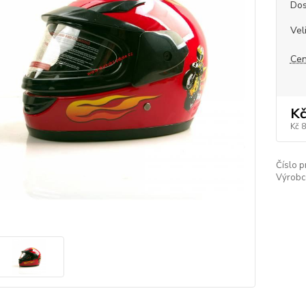
Dos
Vel
Cen
Kč
Kč 
Číslo p
Výrobc