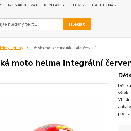
Y
JAK NAKUPOVAT
KONTAKTY
SERVIS
PRACUJ U NÁS
Hledat
elmy - přilby
Dětská moto helma integrální červená
ká moto helma integrální červe
Děts
Dětská
výrobc
Vhodná
antial
proti U