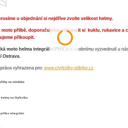
prosíme u objednání si nejdříve zvolte velikost helmy.
 moto přilbě, doporučujeme přikoupit si kuklu, rukavice a chr
jeme přikoupit.
ská moto helma integrální PHX
je k osobnímu vyzvednutí u ná
ní Ostrava
.
práva vyhrazena pro:
www.ctyrkolky-pitbike.cz
řilby na minibike
helmy na čtyřkolku
přilba integrální