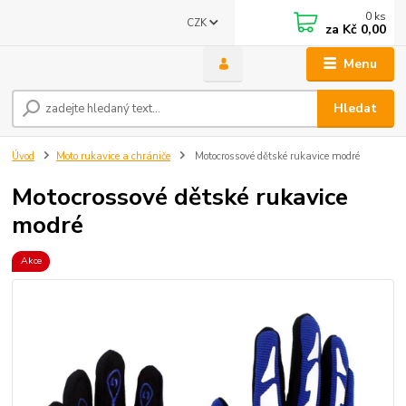
0
ks
CZK
za
Kč 0,00
Menu
Hledat
Úvod
Moto rukavice a chrániče
Motocrossové dětské rukavice modré
Motocrossové dětské rukavice
modré
Akce