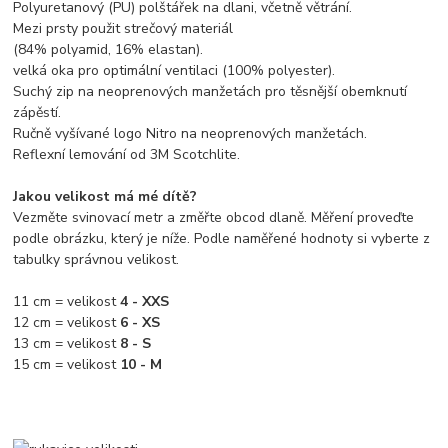
Polyuretanový (PU) polštářek na dlani, včetně větrání.
Mezi prsty použit strečový materiál
(84% polyamid, 16% elastan).
velká oka pro optimální ventilaci (100% polyester).
Suchý zip na neoprenových manžetách pro těsnější obemknutí
zápěstí.
Ručně vyšívané logo Nitro na neoprenových manžetách.
Reflexní lemování od 3M Scotchlite.
Jakou velikost má mé dítě?
Vezměte svinovací metr a změřte obcod dlaně. Měření proveďte
podle obrázku, který je níže. Podle naměřené hodnoty si vyberte z
tabulky správnou velikost.
11 cm = velikost
4 - XXS
12 cm = velikost
6 - XS
13 cm = velikost
8 - S
15 cm = velikost
10 - M