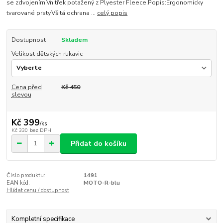
se zdvojením.Vnitřek potažený z Plyester Fleece.Popis:Ergonomicky
tvarované prsty.Všitá ochrana ...
celý popis
Dostupnost
Skladem
Velikost dětských rukavic
Cena před
Kč 450
slevou
Kč 399
/
ks
Kč 330
bez DPH
Přidat do košíku
Číslo produktu:
1491
EAN kód:
MOTO-R-blu
Hlídat cenu / dostupnost
Kompletní specifikace