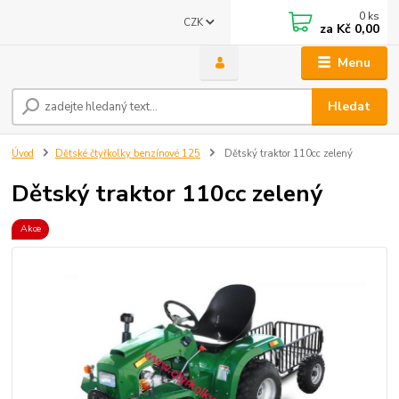
0
ks
CZK
za
Kč 0,00
Menu
Hledat
Úvod
Dětské čtyřkolky benzínové 125
Dětský traktor 110cc zelený
Dětský traktor 110cc zelený
Akce