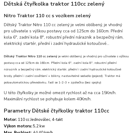
Dětská čtyřkolka traktor 110cc zelený
Nitro Traktor 110 cc s vozíkem zelený
Dětský Traktor Nitro 110 cc zelený je velmi oblíbený, je vhodný
pro uživatele s výškou postavy cca od 125cm do 160cm. Přední
kola 6", zadní kola 8", robustní přední nárazník a bezpečný rám,
elektrický startér, přední i zadní hydraulické kotoučové...
Dětský Traktor Nitro 110 cc zelený
je velmi oblíbený, je vhodný pro uživatele s výškou
postavy cca od 125cm do 160cm. Přední kola 6", zadní kola 8", robustní přední
nárazník a bezpečný rám, elektrický startér, přední i zadní hydraulické kotoučové
brzdy, přední i zadní osvětlení + blikny, nastavitelné sedadlo (pojezd). Traktor má
poloautomatickou převodovku, řadí se 1-2-3 + zpátečka (bez spojky)
U této čtyřkolky je možné omezit rychlost až na cca 15Km/h.
Maximální rychlost se pohybuje kolem 40Km/h.
Parametry Dětské čtyřkolky traktor 110cc
Motor:
110 cc Jednoválec, 4-takt
Výkon motoru:
5,2 kw
Max. Rychlost:
Až 40 km/h