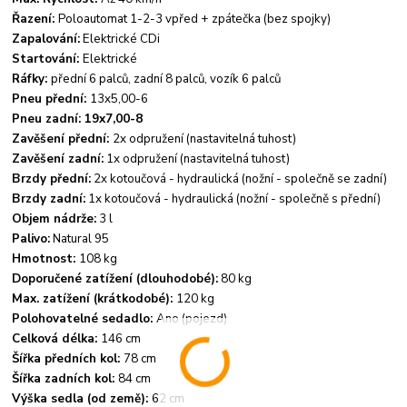
Řazení:
Poloautomat 1-2-3 vpřed + zpátečka (bez spojky)
Zapalování:
Elektrické CDi
Startování:
Elektrické
Ráfky:
přední 6 palců, zadní 8 palců, vozík 6 palců
Pneu přední:
13x5,00-6
Pneu zadní: 19x7,00-8
Zavěšení přední:
2x odpružení (nastavitelná tuhost)
Zavěšení zadní:
1x odpružení (nastavitelná tuhost)
Brzdy přední:
2x kotoučová - hydraulická (nožní - společně se zadní)
Brzdy zadní:
1x kotoučová - hydraulická (nožní - společně s přední)
Objem nádrže:
3 l
Palivo:
Natural 95
Hmotnost:
108 kg
Doporučené zatížení (dlouhodobé):
80 kg
Max. zatížení (krátkodobé):
120 kg
Polohovatelné sedadlo:
Ano (pojezd)
Celková délka:
146 cm
Šířka předních kol:
78 cm
Šířka zadních kol:
84 cm
Výška sedla (od země):
62 cm