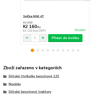
Svíčka NGK 4T
Chránič těla
Kč 200
Kč 1 600
Kč 160
Kč 1 490
/
ks
Skladem
Kč 132
bez DPH
Kč 1 231
bez
Přidat do košíku
Zboží zařazeno v kategoriích
Dětské čtyřkolky benzínové 125
Novinky
Dětské benzínové traktory