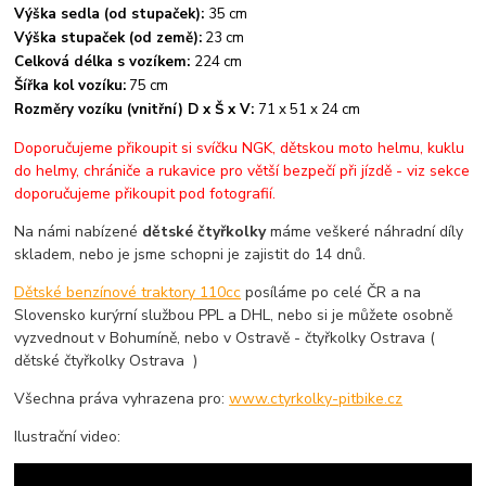
Výška sedla (od stupaček):
35
cm
Výška stupaček (od země):
23 cm
Celková délka s vozíkem:
224 cm
Šířka kol vozíku:
75 cm
Rozměry vozíku (vnitřní) D x Š x V:
71 x 51 x 24 cm
Doporučujeme přikoupit si svíčku NGK, dětskou moto helmu, kuklu
do helmy, chrániče a rukavice pro větší bezpečí při jízdě - viz sekce
doporučujeme přikoupit pod fotografií.
Na námi nabízené
dětské čtyřkolky
máme veškeré náhradní díly
skladem, nebo je jsme schopni je zajistit do 14 dnů.
Dětské benzínové traktory 110cc
posíláme po celé ČR a na
Slovensko kurýrní službou PPL a DHL, nebo si je můžete osobně
vyzvednout v Bohumíně, nebo v Ostravě - čtyřkolky Ostrava (
dětské čtyřkolky Ostrava )
Všechna práva vyhrazena pro:
www.ctyrkolky-pitbike.cz
Ilustrační video: