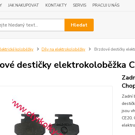
Y
JAK NAKUPOVAT
KONTAKTY
SERVIS
PRACUJ U NÁS
Hledat
lektrické koloběžky
Díly na elektrokoloběžky
Brzdové destičky elek
ové destičky elektrokoloběžka 
Zadn
Cho
Zadní 
destič
jsou v
CE20, 
elektr