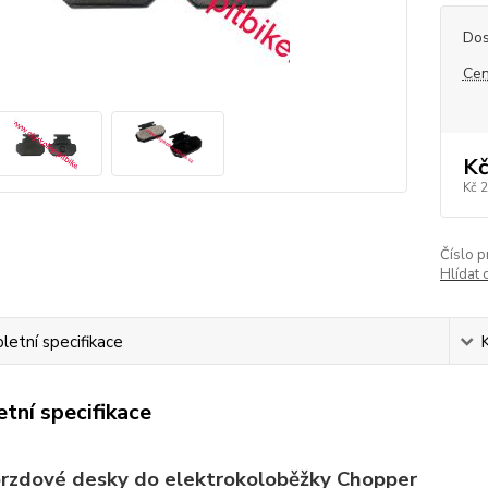
Dos
Cen
Kč
Kč 
Číslo p
Hlídat 
etní specifikace
tní specifikace
brzdové desky do elektrokoloběžky Chopper