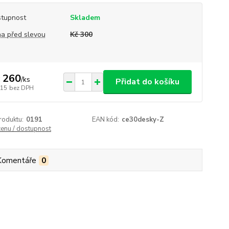
tupnost
Skladem
a před slevou
Kč 300
 260
/
ks
Přidat do košíku
215
bez DPH
roduktu:
0191
EAN kód:
ce30desky-Z
cenu / dostupnost
Komentáře
0