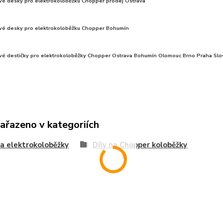
vé desky pro elektrokoloběžku Chopper prodej Ostrava
vé desky pro elektrokoloběžku Chopper Bohumín
vé destičky pro elektrokoloběžky Chopper Ostrava Bohumín Olomouc Brno Praha Sl
zařazeno v kategoriích
na elektrokoloběžky
Díly na Chopper koloběžky