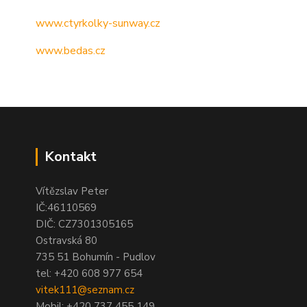
www.ctyrkolky-sunway.cz
www.bedas.cz
Kontakt
Vítězslav Peter
IČ:46110569
DIČ: CZ7301305165
Ostravská 80
735 51 Bohumín - Pudlov
tel:
+420 608 977 654
vitek111@seznam.cz
Mobil: +420 737 455 149