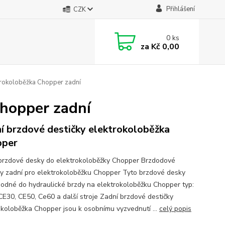
Přihlášení
CZK
0
ks
za
Kč 0,00
trokoloběžka Chopper zadní
Chopper zadní
í brzdové destičky elektrokoloběžka
pper
brzdové desky do elektrokoloběžky Chopper Brzdodové
ky zadní pro elektrokoloběžku Chopper Tyto brzdové desky
hodné do hydraulické brzdy na elektrokoloběžku Chopper typ:
CE30, CE50, Ce60 a další stroje Zadní brzdové destičky
okoloběžka Chopper jsou k osobnímu vyzvednutí ...
celý popis