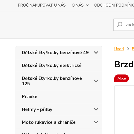
PROČ NAKUPOVAT U NÁS
O NÁS
OBCHODNÍ PODMÍNK
Úvod
E
Dětské čtyřkolky benzínové 49
Brzd
Dětské čtyřkolky elektrické
Dětské čtyřkolky benzínové
Akce
125
Pitbike
Helmy - přilby
Moto rukavice a chrániče