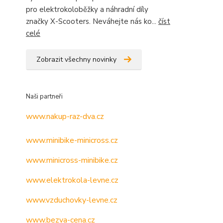
pro elektrokoloběžky a náhradní díly
značky X-Scooters. Neváhejte nás ko...
číst
celé
Zobrazit všechny novinky
Naši partneři
www.nakup-raz-dva.cz
www.minibike-minicross.cz
www.minicross-minibike.cz
www.elektrokola-levne.cz
www.vzduchovky-levne.cz
www.bezva-cena.cz