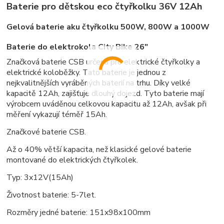
Baterie pro dětskou eco čtyřkolku 36V 12Ah
Gelová baterie aku čtyřkolku 500W, 800W a 1000W
Baterie do elektrokola City Bike 26"
Značková baterie CSB určená pro elektrické čtyřkolky a
elektrické koloběžky. Tato baterie je jednou z
nejkvalitnějších vyráběných baterií na trhu. Díky velké
kapacitě 12Ah, zajišťuje dlouhý dojezd. Tyto baterie mají
výrobcem uváděnou celkovou kapacitu až 12Ah, avšak při
měření vykazují téměř 15Ah.
Značkové baterie CSB.
Až o 40% větší kapacita, než klasické gelové baterie
montované do elektrických čtyřkolek.
Typ: 3x12V(15Ah)
Životnost baterie: 5-7let.
Rozměry jedné baterie: 151x98x100mm