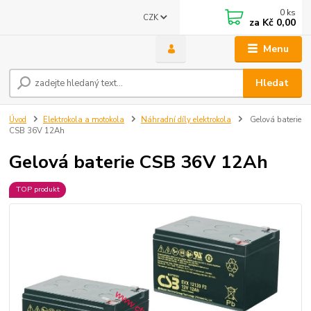
0
ks
CZK
za
Kč 0,00
Menu
Hledat
Úvod
Elektrokola a motokola
Náhradní díly elektrokola
Gelová baterie
CSB 36V 12Ah
Gelová baterie CSB 36V 12Ah
TOP produkt