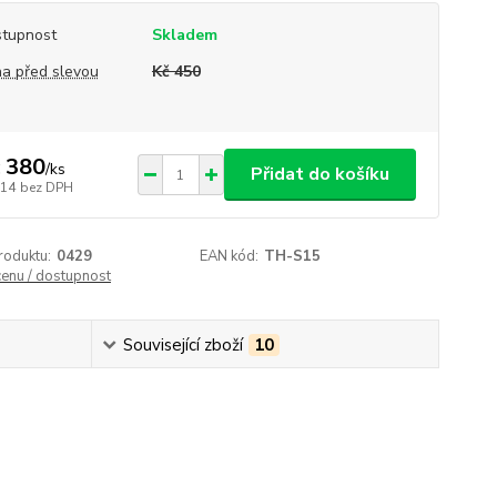
tupnost
Skladem
a před slevou
Kč 450
 380
/
ks
Přidat do košíku
314
bez DPH
roduktu:
0429
EAN kód:
TH-S15
cenu / dostupnost
Související zboží
10