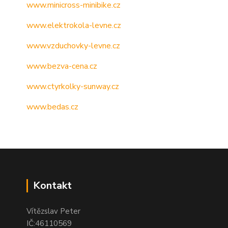
www.minicross-minibike.cz
www.elektrokola-levne.cz
www.vzduchovky-levne.cz
www.bezva-cena.cz
www.ctyrkolky-sunway.cz
www.bedas.cz
Kontakt
Vítězslav Peter
IČ:46110569