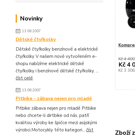
Novinky
13.08.2007
Dětské čtyřkolky
Kompres
Dětské čtyřkolky benzínové a elektrické
čtyřkolky V našem nově vytvořeném e-
Kč 4 400
shopu nabízíme elektrické dětské
Kč 4 
Kč 3 30
čtyřkolky i benzínové dětské čtyřkolky. ...
číst celé
13.08.2007
Pitbike - zábava nejen pro mladé
Pitbike zábava nejen pro mladé Pitbike
nebo chcete-li dirtbike od nás, patří
kvalitou výroby ke špičce mezi asijskými
výrobci.Motocykly této kategori...
číst
Zboží 