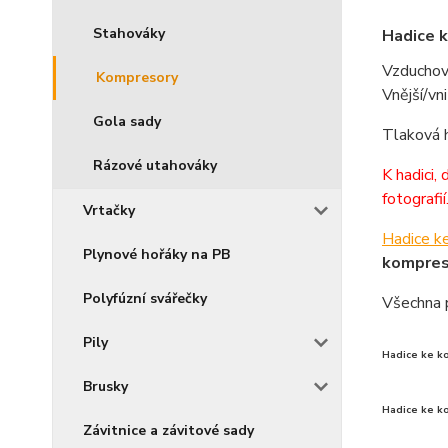
Stahováky
Hadice k
Vzduchová
Kompresory
Vnější/v
Gola sady
Tlaková h
Rázové utahováky
K hadici,
fotografií
Vrtačky
Hadice k
Plynové hořáky na PB
kompres
Polyfúzní svářečky
Všechna 
Pily
Hadice ke k
Brusky
Hadice ke k
Závitnice a závitové sady