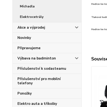
Hadice ke k
Míchadla
Elektrocetrály
Tlaková had
Akce a výprodej
Hadice ke k
Novinky
Připravujeme
Souvise
Výbava na badminton
Příslušenství k sodasteamu
Příslušenství pro mobilní
telefony
Ponožky
Elektro auta a tříkolky