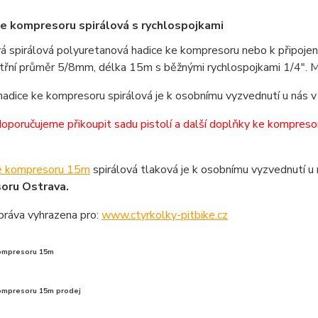
e kompresoru spirálová s rychlospojkami
 spirálová polyuretanová hadice ke kompresoru nebo k připojení 
nitřní průměr 5/8mm, délka 15m s běžnými rychlospojkami 1/4". 
adice ke kompresoru spirálová je k osobnímu vyzvednutí u nás 
 doporučujeme přikoupit sadu pistolí a další doplňky ke kompreso
.
e kompresoru 15m
spirálová tlaková je k osobnímu vyzvednutí u
oru Ostrava.
práva vyhrazena pro:
www.ctyrkolky-pitbike.cz
ompresoru 15m
ompresoru 15m prodej