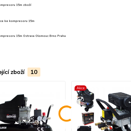
ompresoru 15m zboží
ice ke kompresoru 15m
ompresoru 15m Ostrava Olomouc Brno Praha
jící zboží
10
Akce