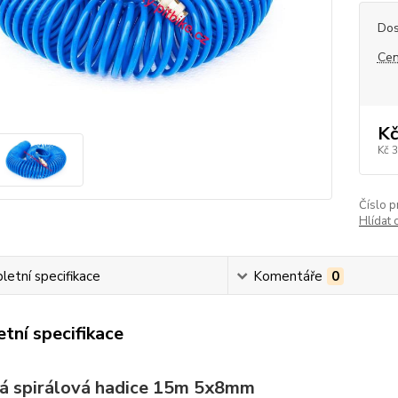
Dos
Cen
Kč
Kč 
Číslo p
Hlídat 
etní specifikace
Komentáře
0
tní specifikace
á spirálová hadice 15m 5x8mm