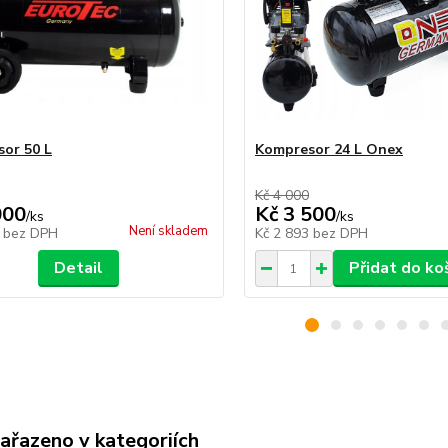
or 50 L
Kompresor 24 L Onex
Kč 4 000
000
Kč 3 500
/
ks
/
ks
Není skladem
6
bez DPH
Kč 2 893
bez DPH
Detail
Přidat do ko
zařazeno v kategoriích