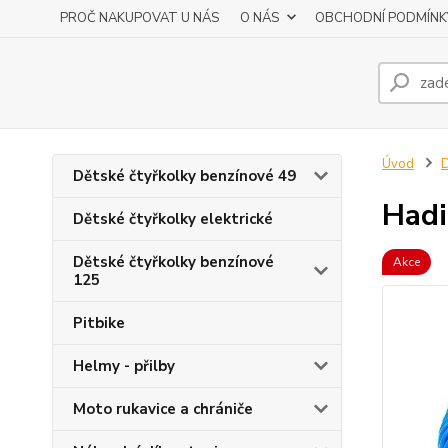
PROČ NAKUPOVAT U NÁS
O NÁS
OBCHODNÍ PODMÍNK
Úvod
D
Dětské čtyřkolky benzínové 49
Hadi
Dětské čtyřkolky elektrické
Dětské čtyřkolky benzínové
Akce
125
Pitbike
Helmy - přilby
Moto rukavice a chrániče