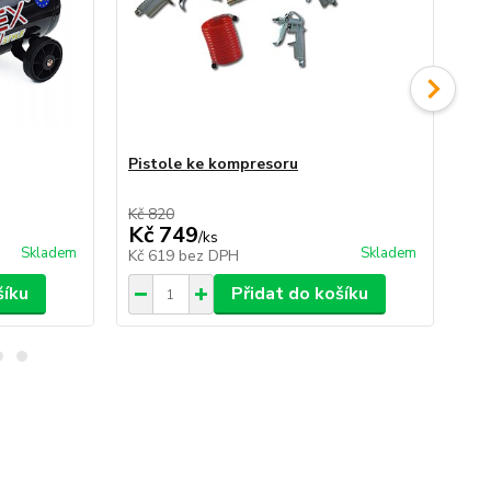
Pistole ke kompresoru
Ha
Kč 820
Kč 
Kč 749
K
/
ks
Skladem
Skladem
Kč 619
bez DPH
Kč
šíku
Přidat do košíku