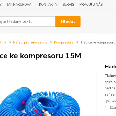
Y
JAK NAKUPOVAT
KONTAKTY
SERVIS
PRACUJ U NÁS
Hledat
ílna
Nářadí pro auto servis
Kompresory
Hadice ke kompresoru
ce ke kompresoru 15M
Hadi
Tlakov
spirál
hadice
zaříze
rychlo
s...
cel