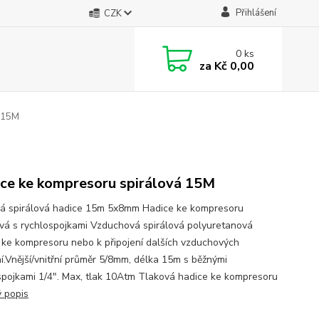
Přihlášení
CZK
0
ks
za
Kč 0,00
 15M
ce ke kompresoru spirálová 15M
á spirálová hadice 15m 5x8mm Hadice ke kompresoru
ová s rychlospojkami Vzduchová spirálová polyuretanová
 ke kompresoru nebo k připojení dalších vzduchových
ní.Vnější/vnitřní průměr 5/8mm, délka 15m s běžnými
spojkami 1/4". Max, tlak 10Atm Tlaková hadice ke kompresoru
ý popis