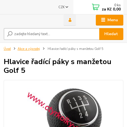
0
ks
CZK
za
Kč 0,00
Menu
Hledat
Úvod
Akce a výprodej
Hlavice řadící páky s manžetou Golf 5
Hlavice řadící páky s manžetou
Golf 5