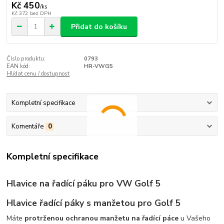
Kč 450
/
ks
Kč 372
bez DPH
Přidat do košíku
Číslo produktu:
0793
EAN kód:
HR-VWG5
Hlídat cenu / dostupnost
Kompletní specifikace
Komentáře
0
Kompletní specifikace
Hlavice na řadící páku pro VW Golf 5
Hlavice řadící páky s manžetou pro Golf 5
Máte
protrženou ochranou manžetu na řadící páce
u Vašeho