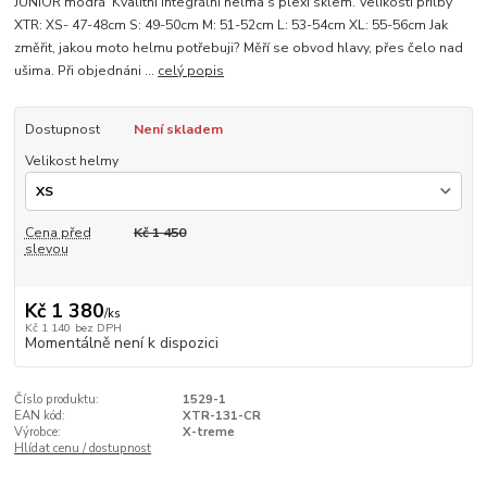
JUNIOR modrá Kvalitní integrální helma s plexi sklem. Velikosti přilby
XTR: XS- 47-48cm S: 49-50cm M: 51-52cm L: 53-54cm XL: 55-56cm Jak
změřit, jakou moto helmu potřebuji? Měří se obvod hlavy, přes čelo nad
ušima. Při objednáni ...
celý popis
Dostupnost
Není skladem
Velikost helmy
Cena před
Kč 1 450
slevou
Kč 1 380
/
ks
Kč 1 140
bez DPH
Momentálně není k dispozici
Číslo produktu:
1529-1
EAN kód:
XTR-131-CR
Výrobce:
X-treme
Hlídat cenu / dostupnost