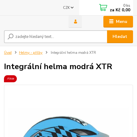
0
ks
CZK
za
Kč 0,00
Menu
Hledat
Úvod
Helmy - přilby
Integrální helma modrá XTR
Integrální helma modrá XTR
Akce