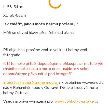
L: 53-54cm
XL: 55-56cm
Jak změřit, jakou moto helmu potřebuji?
Měří se obvod hlavy, přes čelo nad ušima.
Při objednáni prosíme zvolte velikost helmy vedle
fotografie.
K této moto přilbě, doporučujeme přikoupit si i moto brýle,
chrániče, moto kuklu a moto dres - najdete v sekci:
doporučujeme přikoupit si pod fotografií.
Integrální helma Xtreme modrá
je k osobnímu vyzvednutí u
nás v Bohumíně, nebo v Ostravě. Dětské krosové moto
helmy Ostrava.
Všechna práva vyhrazena pro:
www.ctyrkolky-pitbike.cz