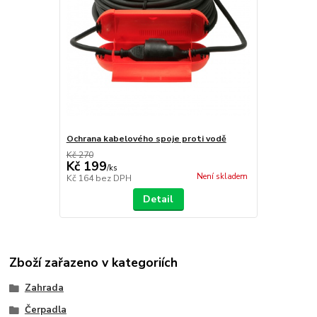
Ochrana kabelového spoje proti vodě
Kč 270
Kč 199
/
ks
Není skladem
Kč 164
bez DPH
Detail
Zboží zařazeno v kategoriích
Zahrada
Čerpadla