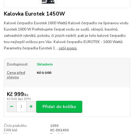
Kalovka Eurotek 1450W
Kalové čerpadlo Eurotek 1600 Wattů Kalové čerpadlo na špinavou vodu
Eurotek 1600 W Potřebujete čerpat vodu ze sudů, sklepů, bazénů,
zahradních rybníků, potoku, či jiných nádrží, pak je toto kalové čerpadlo
tou nejlepší volbou pro Vás. Kalové čerpadlo EUROTEK - 1600 Wattů
Parametry čerpadla Eurotek 1...
celý popis
Dostupnost
Skladem
Cena před
Kč 1 100
slevou
Kč 999
/
ks
Kč 826
bez DPH
Přidat do košíku
Číslo produktu:
1050
EAN kód:
KC-EK1450