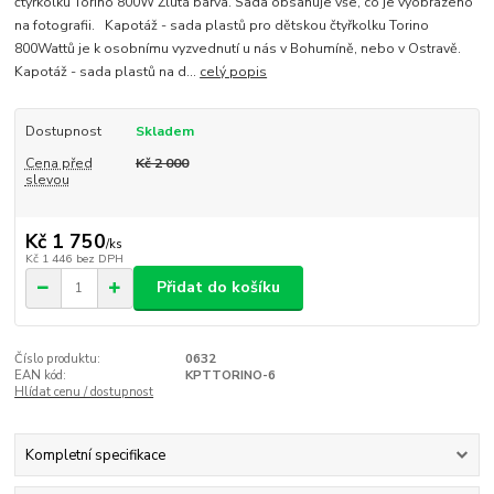
čtyřkolku Torino 800W Žlutá barva. Sada obsahuje vše, co je vyobrazeno
na fotografii. Kapotáž - sada plastů pro dětskou čtyřkolku Torino
800Wattů je k osobnímu vyzvednutí u nás v Bohumíně, nebo v Ostravě.
Kapotáž - sada plastů na d...
celý popis
Dostupnost
Skladem
Cena před
Kč 2 000
slevou
Kč 1 750
/
ks
Kč 1 446
bez DPH
Přidat do košíku
Číslo produktu:
0632
EAN kód:
KPTTORINO-6
Hlídat cenu / dostupnost
Kompletní specifikace