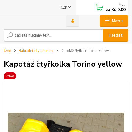
0
ks
CZK
za
Kč 0,00
Menu
Hledat
Úvod
Náhradní díly a tuning
Kapotáž čtyřkolka Torino yellow
Kapotáž čtyřkolka Torino yellow
Akce