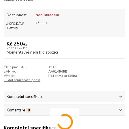
Dostupnost
Není skladem
Cena před
Kč 330
slevou
Kč 250
/
ks
Kč 207
bez DPH
Momentálně není k dispozici
Číslo produktu:
1310
EAN kód:
AA014545B
Výrobce:
Peter Moto China
Hlídat cenu / dostupnost
Kompletní specifikace
Komentáře
0
Kompletní specifikace