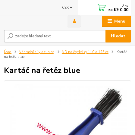
0
ks
CZK
za
Kč 0,00
Menu
Hledat
Úvod
Náhradní díly a tuning
ND na čtyřkolky 110 a 125 cc
Kartáč
na řetěz blue
Kartáč na řetěz blue