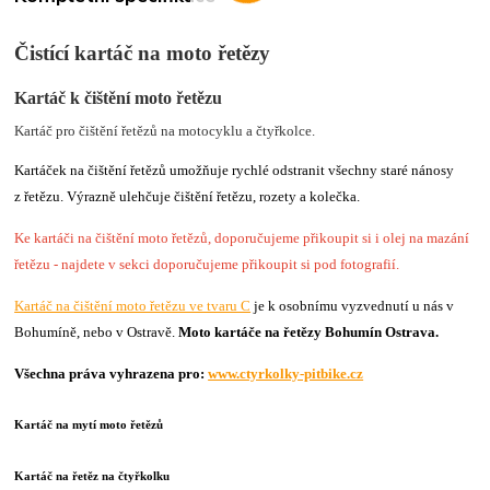
Čistící kartáč na moto řetězy
Kartáč k čištění moto řetězu
Kartáč pro čištění řetězů na motocyklu a čtyřkolce.
Kartáček na čištění řetězů umožňuje rychlé odstranit všechny staré nánosy
z řetězu. Výrazně ulehčuje čištění řetězu, rozety a kolečka.
Ke kartáči na čištění moto řetězů, doporučujeme přikoupit si i olej na mazání
řetězu - najdete v sekci doporučujeme přikoupit si pod fotografií.
Kartáč na čištění moto řetězu ve tvaru C
je k osobnímu vyzvednutí u nás v
Bohumíně, nebo v Ostravě.
Moto kartáče na řetězy Bohumín Ostrava.
Všechna práva vyhrazena pro:
www.ctyrkolky-pitbike.cz
Kartáč na mytí moto řetězů
Kartáč na řetěz na čtyřkolku