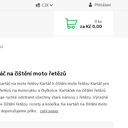
Přihlášení
CZK
0
ks
za
Kč 0,00
ed
áč na čištění moto řetězů
 kartáč na moto řetězy Kartáč k čištění moto řetězu Kartáč pro
 řetězů na motocyklu a čtyřkolce. Kartáček na čištění řetězů
je rychlé odstranit všechny staré nánosy z řetězu. Výrazně
e čištění řetězu, rozety a kolečka. Ke kartáči na čištění moto
, doporučujeme přiko...
celý popis