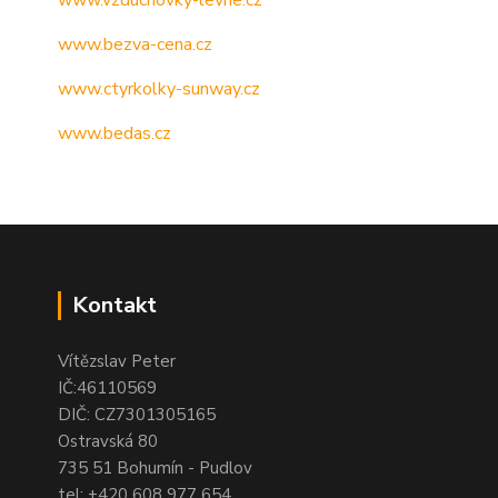
www.vzduchovky-levne.cz
www.bezva-cena.cz
www.ctyrkolky-sunway.cz
www.bedas.cz
Kontakt
Vítězslav Peter
IČ:46110569
DIČ: CZ7301305165
Ostravská 80
735 51 Bohumín - Pudlov
tel:
+420 608 977 654