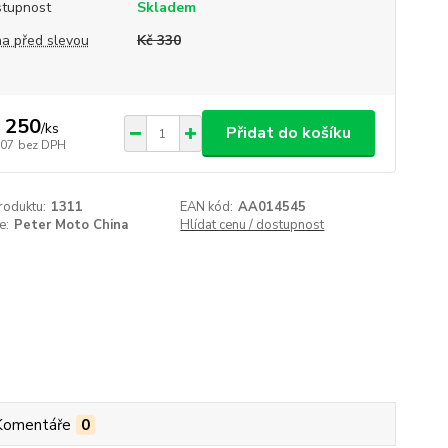
tupnost
Skladem
a před slevou
Kč 330
 250
/
ks
Přidat do košíku
207
bez DPH
roduktu:
1311
EAN kód:
AA014545
e:
Peter Moto China
Hlídat cenu / dostupnost
Komentáře
0