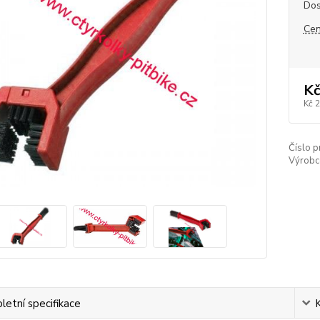
Dos
Cen
Kč
Kč 
Číslo p
Výrobc
etní specifikace