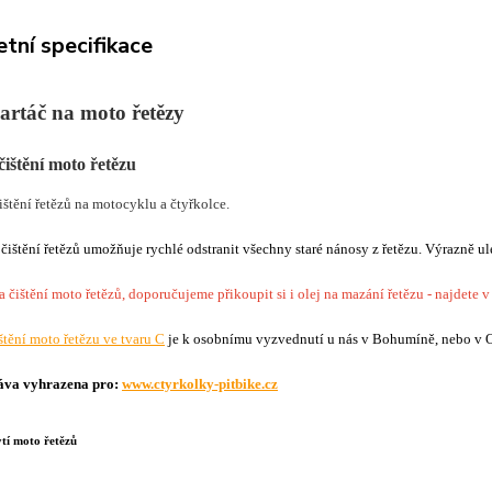
tní specifikace
kartáč na moto řetězy
čištění moto řetězu
ištění řetězů na motocyklu a čtyřkolce.
čištění řetězů umožňuje rychlé odstranit všechny staré nánosy z řetězu. Výrazně ule
a čištění moto řetězů, doporučujeme přikoupit si i olej na mazání řetězu - najdete v
štění moto řetězu ve tvaru C
je k osobnímu vyzvednutí u nás v Bohumíně, nebo v 
áva vyhrazena pro:
www.ctyrkolky-pitbike.cz
tí moto řetězů