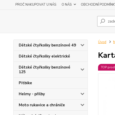
PROČ NAKUPOVAT U NÁS
O NÁS
OBCHODNÍ PODMÍNK
Úvod
N
Dětské čtyřkolky benzínové 49
Kart
Dětské čtyřkolky elektrické
Dětské čtyřkolky benzínové
TOP prod
125
Pitbike
Helmy - přilby
Moto rukavice a chrániče