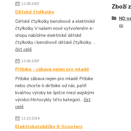
13.08.2007
Zboží 
Dětské čtyřkolky
ND na
Dětské čtyřkolky benzínové a elektrické
cc
čtyřkolky V našem nově vytvořeném e-
shopu nabízíme elektrické dětské
čtyřkolky i benzínové dětské čtyřkolky. ...
číst celé
13.08.2007
Pitbike - zábava nejen pro mladé
Pitbike zábava nejen pro mladé Pitbike
nebo chcete-li dirtbike od nás, patří
kvalitou výroby ke špičce mezi asijskými
výrobci.Motocykly této kategori...
číst
celé
12.10.2014
Elektrokoloběžky X-Scooters