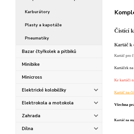
Komple
Karburátory
Plasty a kapotáže
Čistící 
Pneumatiky
Kartáč k 
Bazar čtyřkolek a pitbiků
Kartáč pro č
Minibike
Kartáček na 
Minicross
Ke kartáči n
Elektrické koloběžky
Kartáč na či
Elektrokola a motokola
Všechna pr
Zahrada
Kartáč na my
Dílna