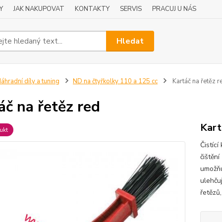
Y
JAK NAKUPOVAT
KONTAKTY
SERVIS
PRACUJ U NÁS
Hledat
áhradní díly a tuning
ND na čtyřkolky 110 a 125 cc
Kartáč na řetěz r
áč na řetěz red
Kart
ukt
Čistící
čištění
umožňu
ulehčuj
řetězů