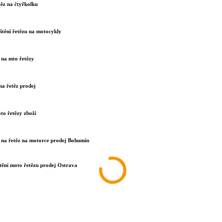
ěz na čtyřkolku
štění řetězu na motocykly
č na mto řetězy
na řetěz prodej
to řetězy zboží
č na řetěz na motorce prodej Bohumín
tění moto řetězu prodej Ostrava