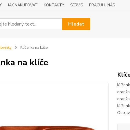
Y
JAK NAKUPOVAT
KONTAKTY
SERVIS
PRACUJ U NÁS
Hledat
ovinky
Klíčenka na klíče
enka na klíče
Klíč
Klíčen
oranžov
oranžov
Klíčen
Ostravě