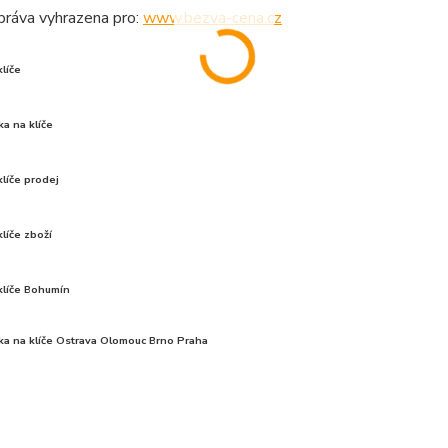
práva vyhrazena pro:
www.bezva-cena.cz
klíče
ka na klíče
klíče prodej
klíče zboží
klíče Bohumín
ka na klíče Ostrava Olomouc Brno Praha