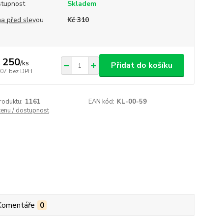
tupnost
Skladem
a před slevou
Kč 310
 250
/
ks
Přidat do košíku
207
bez DPH
roduktu:
1161
EAN kód:
KL-00-59
cenu / dostupnost
Komentáře
0