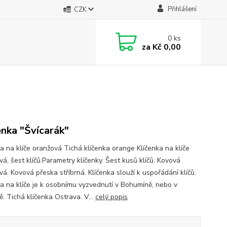
Přihlášení
CZK
0
ks
za
Kč 0,00
enka "Švícarák"
ka na klíče oranžová Tichá klíčenka orange Klíčenka na klíče
á, šest klíčů.Parametry klíčenky. Šest kusů klíčů. Kovová
á. Kovová přeska stříbrná. Klíčenka slouží k uspořádání klíčů.
ka na klíče je k osobnímu vyzvednutí v Bohumíně, nebo v
. Tichá klíčenka Ostrava. V...
celý popis