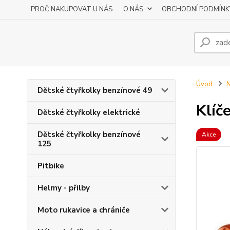
PROČ NAKUPOVAT U NÁS
O NÁS
OBCHODNÍ PODMÍNK
Úvod
N
Dětské čtyřkolky benzínové 49
Klíč
Dětské čtyřkolky elektrické
Dětské čtyřkolky benzínové
Akce
125
Pitbike
Helmy - přilby
Moto rukavice a chrániče