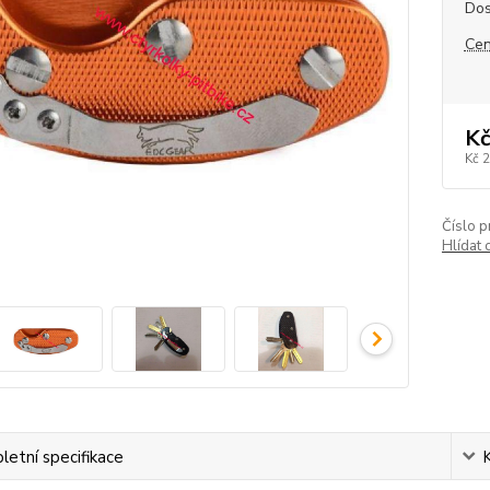
Dos
Cen
Kč
Kč 
Číslo p
Hlídat 
etní specifikace