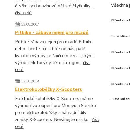
Všechna 
čtyřkolky i benzínové dětské čtyřkolky. ...
číst celé
Klíčenka na 
13.08.2007
Pitbike - zábava nejen pro mladé
Tichá klíčen
Pitbike zábava nejen pro mladé Pitbike
nebo chcete-li dirtbike od nás, patří
Klíčenka na 
kvalitou výroby ke špičce mezi asijskými
výrobci.Motocykly této kategori...
číst
Klíčenka na 
celé
12.10.2014
Klíčenka na 
Elektrokoloběžky X-Scooters
Elektrické koloběžky X-Scooters máme
Tichá klíčen
výhradní zatoupení pro Moravu a Slezsko
pro elektrokoloběžky a náhradní díly
značky X-Scooters. Neváhejte nás ko...
číst
celé