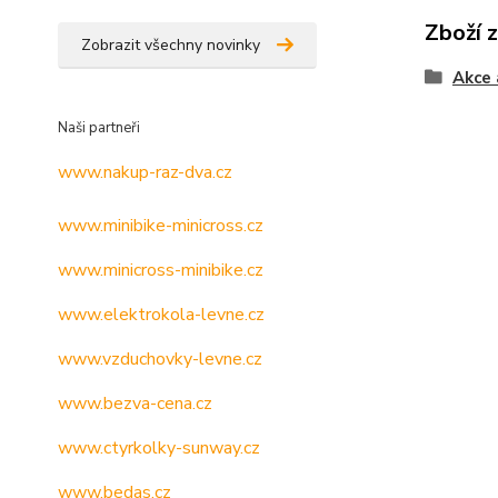
Zboží 
Zobrazit všechny novinky
Akce 
Naši partneři
www.nakup-raz-dva.cz
www.minibike-minicross.cz
www.minicross-minibike.cz
www.elektrokola-levne.cz
www.vzduchovky-levne.cz
www.bezva-cena.cz
www.ctyrkolky-sunway.cz
www.bedas.cz