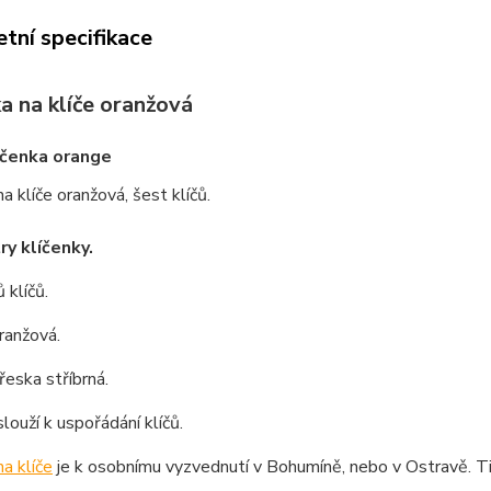
tní specifikace
a na klíče oranžová
íčenka orange
na klíče oranžová, šest klíčů.
y klíčenky.
 klíčů.
ranžová.
eska stříbrná.
slouží k uspořádání klíčů.
na klíče
je k osobnímu vyzvednutí v Bohumíně, nebo v Ostravě. Ti