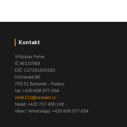
Kontakt
Vítězslav Peter
IČ:46110569
DIČ: CZ7301305165
Ostravská 80
735 51 Bohumín - Pudlov
tel:
+420 608 977 654
vitek111@seznam.cz
Mobil: +420 737 455 149
Viber / WhatsApp: +420 608 977 654