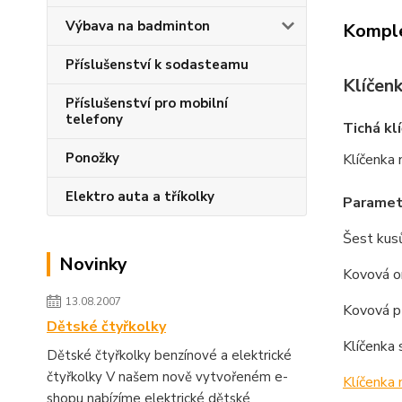
Výbava na badminton
Komple
Příslušenství k sodasteamu
Klíčenk
Příslušenství pro mobilní
telefony
Tichá kl
Ponožky
Klíčenka 
Elektro auta a tříkolky
Parametr
Šest kusů
Novinky
Kovová o
13.08.2007
Kovová př
Dětské čtyřkolky
Klíčenka 
Dětské čtyřkolky benzínové a elektrické
čtyřkolky V našem nově vytvořeném e-
Klíčenka 
shopu nabízíme elektrické dětské