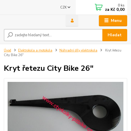
0
ks
CZK
za
Kč 0,00
Menu
Hledat
Úvod
Elektrokola a motokola
Náhradní díly elektrokola
Kryt řetezu
City Bike 26"
Kryt řetezu City Bike 26"