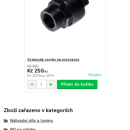
Stahovák spojky na motokolo
Kč 320
Kč 250
/
ks
Skladem
Kč 207
bez DPH
Přidat do košíku
Zboží zařazeno v kategoriích
Náhradní díly a tuning
ND na pitbike