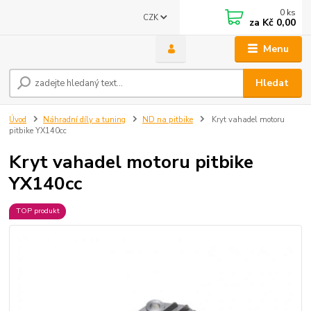
0
ks
CZK
za
Kč 0,00
Menu
Hledat
Úvod
Náhradní díly a tuning
ND na pitbike
Kryt vahadel motoru
pitbike YX140cc
Kryt vahadel motoru pitbike
YX140cc
TOP produkt