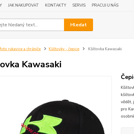
Y
JAK NAKUPOVAT
KONTAKTY
SERVIS
PRACUJ U NÁS
Hledat
oto rukavice a chrániče
Kšiltovky - čepice
Kšiltovka Kawasaki
tovka Kawasaki
Čepi
Kšilto
kšilto
vědět,
pro Ka
osobní