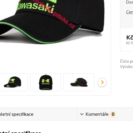
Dos
Cen
Kč
Kč 
Číslo p
Výrobc
etní specifikace
Komentáře
0