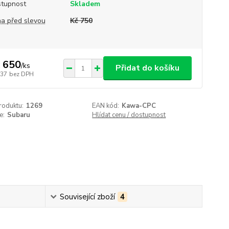
tupnost
Skladem
a před slevou
Kč 750
 650
/
ks
Přidat do košíku
537
bez DPH
roduktu:
1269
EAN kód:
Kawa-CPC
e:
Subaru
Hlídat cenu / dostupnost
Související zboží
4