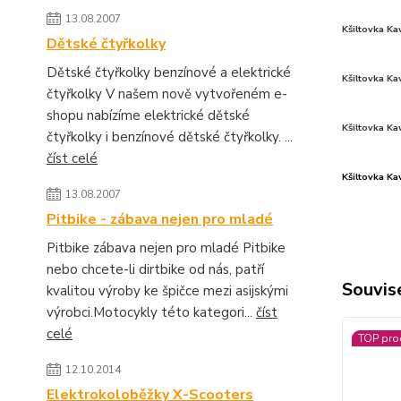
13.08.2007
Kšiltovka Ka
Dětské čtyřkolky
Dětské čtyřkolky benzínové a elektrické
Kšiltovka Ka
čtyřkolky V našem nově vytvořeném e-
shopu nabízíme elektrické dětské
Kšiltovka
Ka
čtyřkolky i benzínové dětské čtyřkolky. ...
číst celé
Kšiltovka Ka
13.08.2007
Pitbike - zábava nejen pro mladé
Pitbike zábava nejen pro mladé Pitbike
nebo chcete-li dirtbike od nás, patří
Souvise
kvalitou výroby ke špičce mezi asijskými
výrobci.Motocykly této kategori...
číst
celé
TOP pro
12.10.2014
Elektrokoloběžky X-Scooters