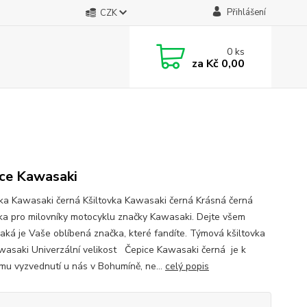
Přihlášení
CZK
0
ks
za
Kč 0,00
ce Kawasaki
vka Kawasaki černá Kšiltovka Kawasaki černá Krásná černá
vka pro milovníky motocyklu značky Kawasaki. Dejte všem
 jaká je Vaše oblíbená značka, které fandíte. Týmová kšiltovka
wasaki Univerzální velikost Čepice Kawasaki černá je k
mu vyzvednutí u nás v Bohumíně, ne...
celý popis