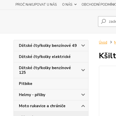
PROČ NAKUPOVAT U NÁS
O NÁS
OBCHODNÍ PODMÍNK
Úvod
M
Dětské čtyřkolky benzínové 49
Kšil
Dětské čtyřkolky elektrické
Dětské čtyřkolky benzínové
125
Pitbike
Helmy - přilby
Moto rukavice a chrániče