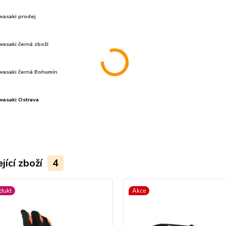
wasaki prodej
wasaki černá zboží
wasaki černá
Bohumín
wasaki Ostrava
jící zboží
4
dukt
Akce