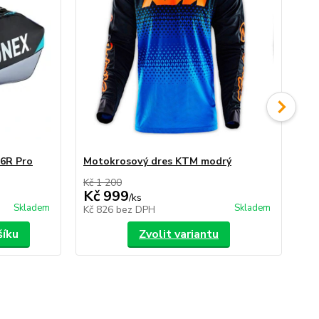
 6R Pro
Motokrosový dres KTM modrý
Kš
Kč 1 200
Kč 
Kč 999
K
/
ks
Skladem
Skladem
Kč 826
bez DPH
Kč
šíku
Zvolit variantu