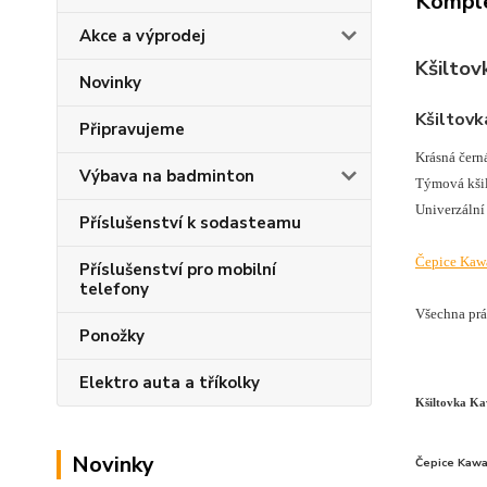
Komple
Akce a výprodej
Kšiltov
Novinky
Kšiltovk
Připravujeme
Krásná čern
Výbava na badminton
Týmová kši
Univerzální
Příslušenství k sodasteamu
Čepice Kawa
Příslušenství pro mobilní
telefony
Všechna prá
Ponožky
Elektro auta a tříkolky
Kšiltovka Ka
Novinky
Čepice Kawa