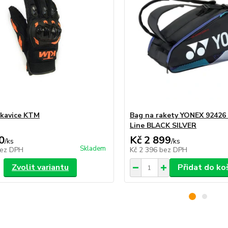
kavice KTM
Bag na rakety YONEX 92426
Line BLACK SILVER
0
Kč 2 899
/
ks
/
ks
Skladem
ez DPH
Kč 2 396
bez DPH
Zvolit variantu
Přidat do ko