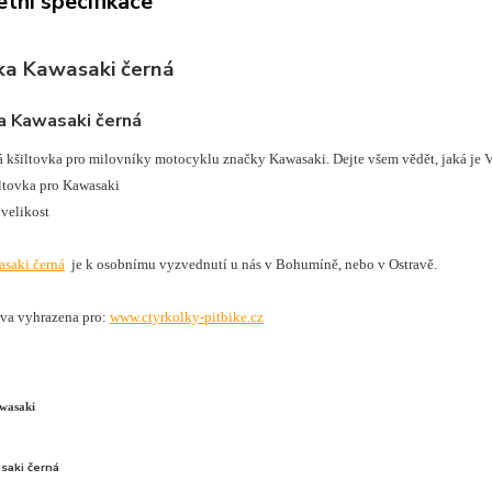
tní specifikace
ka Kawasaki černá
a Kawasaki černá
á kšiltovka pro milovníky motocyklu značky Kawasaki. Dejte všem vědět, jaká je Va
ltovka pro Kawasaki
 velikost
saki černá
je k osobnímu vyzvednutí u nás v Bohumíně, nebo v Ostravě.
va vyhrazena pro:
www.ctyrkolky-pitbike.cz
wasaki
saki černá