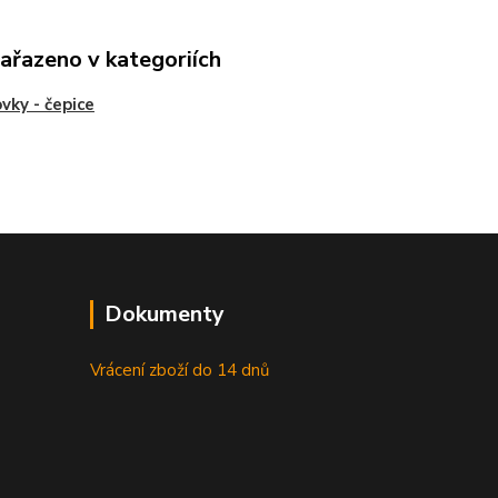
zařazeno v kategoriích
ovky - čepice
Dokumenty
Vrácení zboží do 14 dnů