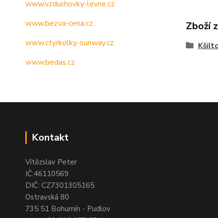
www.vzduchovky-levne.cz
www.bezva-cena.cz
Zboží 
www.ctyrkolky-sunway.cz
Kšilt
www.bedas.cz
Kontakt
Vítězslav Peter
IČ:46110569
DIČ: CZ7301305165
Ostravská 80
735 51 Bohumín - Pudlov